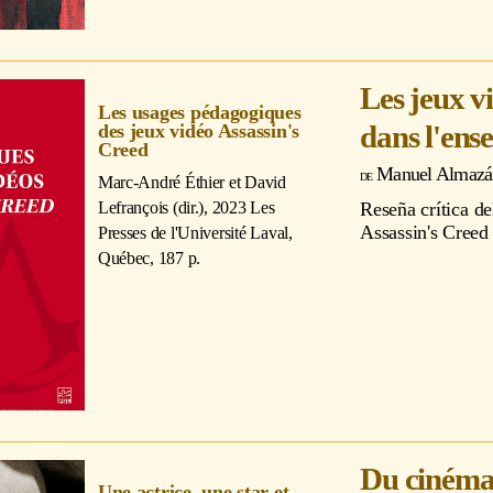
Les jeux v
Les usages pédagogiques
dans l'ense
des jeux vidéo Assassin's
Creed
Manuel Almazá
Marc-André Éthier et David
Lefrançois (dir.)
, 2023 Les
Reseña crítica de
Assassin's Creed 
Presses de l'Université Laval,
Québec, 187 p.
Du cinéma 
Une actrice, une star et