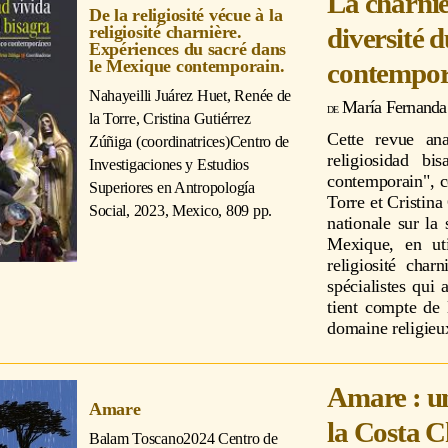
La charniè
De la religiosité vécue à la
diversité 
religiosité charnière.
Expériences du sacré dans
le Mexique contemporain.
contempor
Nahayeilli Juárez Huet, Renée de
María Fernanda
la Torre, Cristina Gutiérrez
Cette revue ana
Zúñiga (coordinatrices)
Centro de
religiosidad b
Investigaciones y Estudios
contemporain", c
Superiores en Antropología
Torre et Cristin
Social, 2023, Mexico, 809 pp.
nationale sur la 
Mexique, en uti
religiosité char
spécialistes qui 
tient compte de l
domaine religieu
Amare : un
Amare
la Costa C
Balam Toscano
2024 Centro de