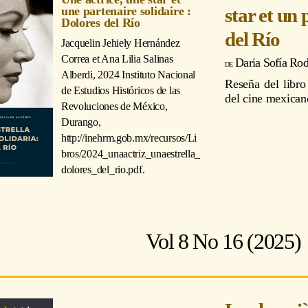
star et un 
une partenaire solidaire :
Dolores del Río
del Río
Jacquelin Jehiely Hernández
Correa et Ana Lilia Salinas
Daria Sofía Rod
Alberdi
, 2024 Instituto Nacional
Reseña del libro 
de Estudios Históricos de las
del cine mexicano
Revoluciones de México,
Durango,
http://inehrm.gob.mx/recursos/Li
bros/2024_unaactriz_unaestrella_
dolores_del_rio.pdf.
Vol 8 No 16 (2025)