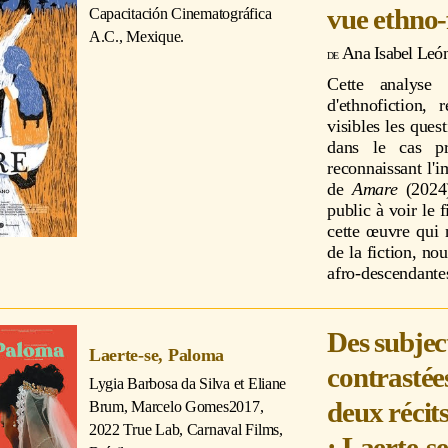
vue ethno-
Capacitación Cinematográfica
A.C., Mexique.
Ana Isabel Leó
Cette analyse 
d'ethnofiction,
visibles les ques
dans le cas pr
reconnaissant l'i
de
Amare
(2024)
public à voir le f
cette œuvre qui 
de la fiction, n
afro-descendante
Des subjec
Laerte-se, Paloma
contrastée
Lygia Barbosa da Silva et Eliane
deux récit
Brum, Marcelo Gomes
2017,
2022 True Lab, Carnaval Films,
: Laerte-s