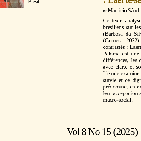
Brésil.
Mauricio Sánch
Ce texte analys
brésiliens sur l
(Barbosa da Si
(Gomes, 2022).
contrastés : Laer
Paloma est une 
différences, les 
avec clarté et s
L'étude examine
survie et de dig
prédomine, en ex
leur acceptation 
macro-social.
Vol 8 No 15 (2025)