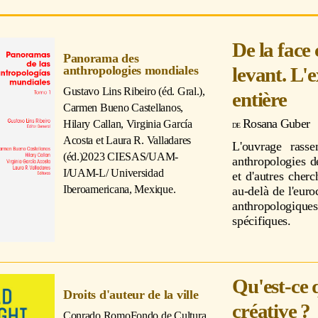
De la face 
Panorama des
levant. L'
anthropologies mondiales
Gustavo Lins Ribeiro (éd. Gral.),
entière
Carmen Bueno Castellanos,
Rosana Guber
Hilary Callan, Virginia García
Acosta et Laura R. Valladares
L'ouvrage rasse
(éd.)
2023 CIESAS/UAM-
anthropologies d
I/UAM-L/ Universidad
et d'autres cherc
Iberoamericana, Mexique.
au-delà de l'euro
anthropologiqu
spécifiques.
Qu'est-ce q
Droits d'auteur de la ville
créative ?
Conrado Romo
Fondo de Cultura