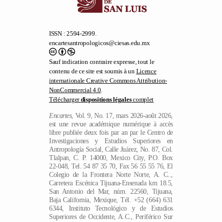
ISSN : 2594-2999.
encartesantropologicos@ciesas.edu.mx
Sauf indication contraire expresse, tout le
contenu de ce site est soumis à un
Licence
internationale Creative Commons Attribution-
NonCommercial 4.0
.
Télécharger
dispositions légales
complet
Encartes
, Vol. 9, No. 17, mars 2026-août 2026,
est une revue académique numérique à accès
libre publiée deux fois par an par le Centro de
Investigaciones y Estudios Superiores en
Antropología Social, Calle Juárez, No. 87, Col.
Tlalpan, C. P. 14000, Mexico City, P.O. Box
22-048, Tel. 54 87 35 70, Fax 56 55 55 76, El
Colegio de la Frontera Norte Norte, A. C..,
Carretera Escénica Tijuana-Ensenada km 18.5,
San Antonio del Mar, núm. 22560, Tijuana,
Baja California, Mexique, Tél. +52 (664) 631
6344, Instituto Tecnológico y de Estudios
Superiores de Occidente, A.C., Periférico Sur
Manuel Gómez Morin, núm. 8585,
Tlaquepaque, Jalisco, Tel. (33) 3669 3434, et