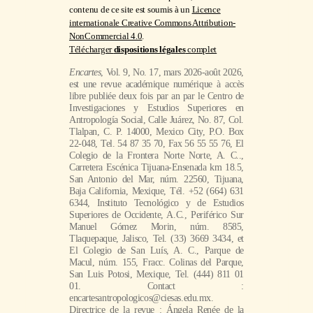
contenu de ce site est soumis à un
Licence
internationale Creative Commons Attribution-
NonCommercial 4.0
.
Télécharger
dispositions légales
complet
Encartes
, Vol. 9, No. 17, mars 2026-août 2026,
est une revue académique numérique à accès
libre publiée deux fois par an par le Centro de
Investigaciones y Estudios Superiores en
Antropología Social, Calle Juárez, No. 87, Col.
Tlalpan, C. P. 14000, Mexico City, P.O. Box
22-048, Tel. 54 87 35 70, Fax 56 55 55 76, El
Colegio de la Frontera Norte Norte, A. C..,
Carretera Escénica Tijuana-Ensenada km 18.5,
San Antonio del Mar, núm. 22560, Tijuana,
Baja California, Mexique, Tél. +52 (664) 631
6344, Instituto Tecnológico y de Estudios
Superiores de Occidente, A.C., Periférico Sur
Manuel Gómez Morin, núm. 8585,
Tlaquepaque, Jalisco, Tel. (33) 3669 3434, et
El Colegio de San Luís, A. C., Parque de
Macul, núm. 155, Fracc. Colinas del Parque,
San Luis Potosi, Mexique, Tel. (444) 811 01
01. Contact :
encartesantropologicos@ciesas.edu.mx.
Directrice de la revue : Ángela Renée de la