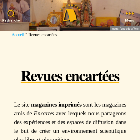
Recherche
Menu
Image : Renée de la Torre
Accueil
"
Revues encartées
Revues encartées
Le site
magazines imprimés
sont les magazines
amis de
Encartes
avec lesquels nous partageons
des expériences et des espaces de diffusion dans
le but de créer un environnement scientifique
plus libre et plus critique.