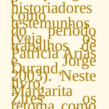
historiadores
como
testemunhos
do período
(veja os
trabalhos de
Patricia Arias
e Jorge
Durand,
2003). Neste
livro,
Margarita
Zires os
retoma como