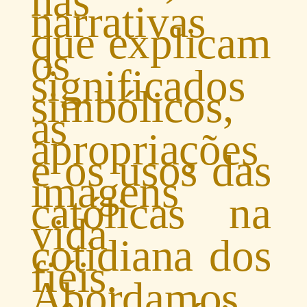
nas
narrativas
que explicam
os
significados
simbólicos,
as
apropriações
e os usos das
imagens
católicas na
vida
cotidiana dos
fiéis.
Abordamos