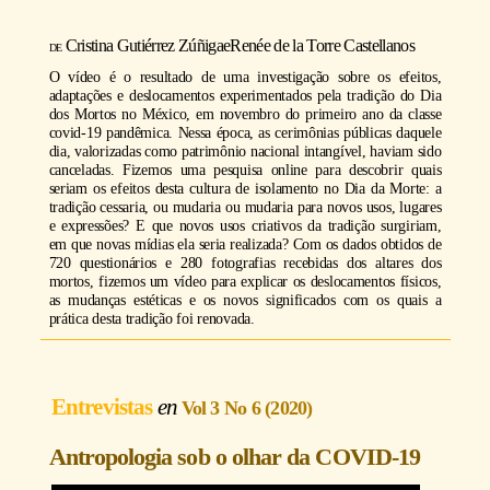
Cristina Gutiérrez Zúñiga
e
Renée de la Torre Castellanos
https://youtu.be/prN7997stxs
O vídeo é o resultado de uma investigação sobre os efeitos,
adaptações e deslocamentos experimentados pela tradição do Dia
dos Mortos no México, em novembro do primeiro ano da classe
covid
-19 pandêmica. Nessa época, as cerimônias públicas daquele
dia, valorizadas como patrimônio nacional intangível, haviam sido
canceladas. Fizemos uma pesquisa online para descobrir quais
seriam os efeitos desta cultura de isolamento no Dia da Morte: a
tradição cessaria, ou mudaria ou mudaria para novos usos, lugares
e expressões? E que novos usos criativos da tradição surgiriam,
em que novas mídias ela seria realizada? Com os dados obtidos de
720 questionários e 280 fotografias recebidas dos altares dos
mortos, fizemos um vídeo para explicar os deslocamentos físicos,
as mudanças estéticas e os novos significados com os quais a
prática desta tradição foi renovada.
Entrevistas
Vol 3 No 6 (2020)
Antropologia sob o olhar da COVID-19