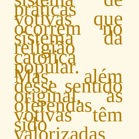
práticas
votivas que
ocorrem no
sistema da
religião
católica
popular.
Mas, além
desse sentido
original, as
oferendas
votivas têm
sido
valorizadas