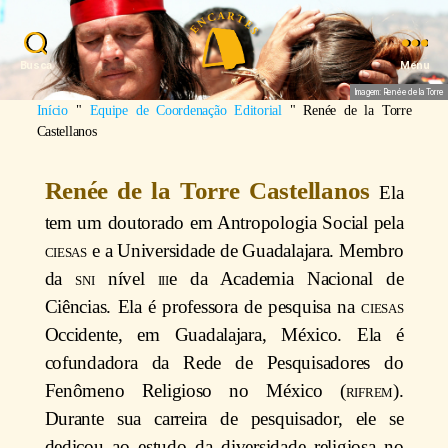
Busca
Menu
Imagem: Renée de la Torre
Início
"
Equipe de Coordenação Editorial
"
Renée de la Torre
Castellanos
Renée de la Torre Castellanos
Ela
tem um doutorado em Antropologia Social pela
ciesas
e a Universidade de Guadalajara. Membro
da
sni
nível
iii
e da Academia Nacional de
Ciências. Ela é professora de pesquisa na
ciesas
Occidente, em Guadalajara, México. Ela é
cofundadora da Rede de Pesquisadores do
Fenômeno Religioso no México (
rifrem
).
Durante sua carreira de pesquisador, ele se
dedicou ao estudo da diversidade religiosa no