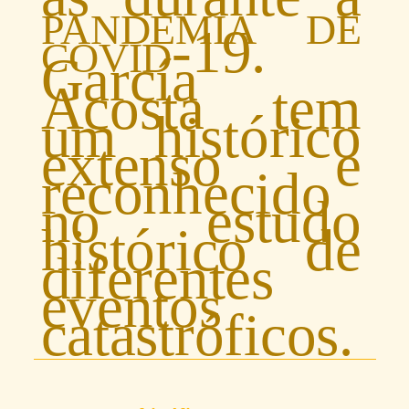
pandemia de
covid-19
.
García
Acosta tem
um histórico
extenso e
reconhecido
no estudo
histórico de
diferentes
eventos
catastróficos.