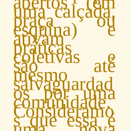
abertos (em
uma calçada,
praça ou
esquina) e
ativam
práticas
coletivas e
são até
mesmo
salvaguardad
os por uma
comunidade.
Consideramo
s que essa é
uma nova