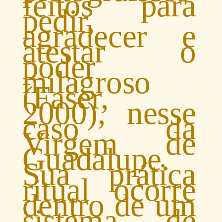
feitos para
pedir,
agradecer e
atestar o
poder
milagroso
(Faser,
2000), nesse
caso da
Virgem de
Guadalupe.
Sua prática
ritual ocorre
dentro de um
sistema de