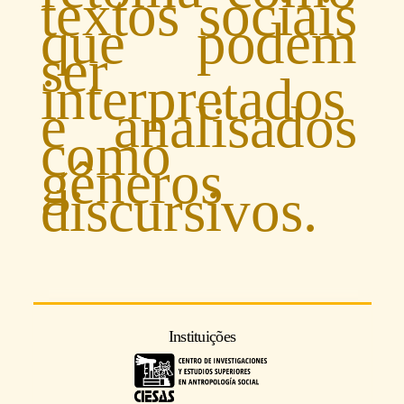
textos sociais
que podem
ser
interpretados
e analisados
como
gêneros
discursivos.
Instituições