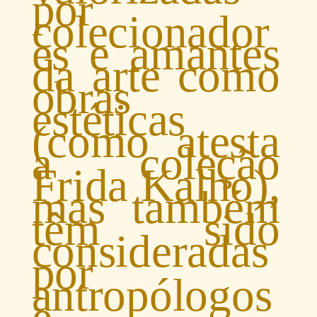
por
colecionador
es e amantes
da arte como
obras
estéticas
(como atesta
a coleção
Frida Kalho),
mas também
têm sido
consideradas
por
antropólogos
e