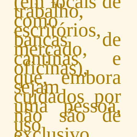
(em locais de
trabalho,
como
escritórios,
bancas de
mercado,
cantinas e
oficinas),
que, embora
sejam
cuidados por
uma pessoa,
não são de
uso
exclusivo,