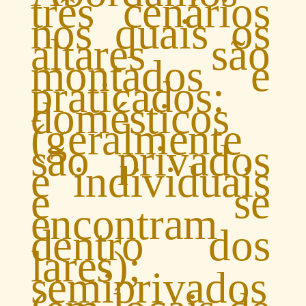
três cenários
nos quais os
altares são
montados e
praticados:
domésticos
(geralmente
são privados
e individuais
e se
encontram
dentro dos
lares);
semiprivados