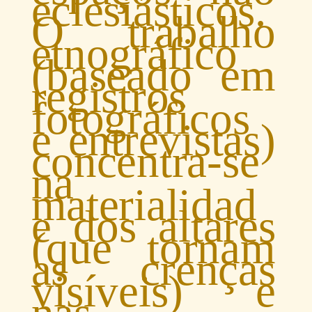
eclesiásticos.
O trabalho
etnográfico
(baseado em
registros
fotográficos
e entrevistas)
concentra-se
na
materialidad
e dos altares
(que tornam
as crenças
visíveis) e