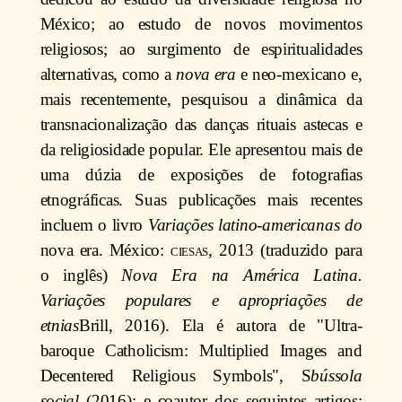
México; ao estudo de novos movimentos
religiosos; ao surgimento de espiritualidades
alternativas, como a
nova era
e neo-mexicano e,
mais recentemente, pesquisou a dinâmica da
transnacionalização das danças rituais astecas e
da religiosidade popular. Ele apresentou mais de
uma dúzia de exposições de fotografias
etnográficas. Suas publicações mais recentes
incluem o livro
Variações latino-americanas do
nova era. México:
ciesas
, 2013 (traduzido para
o inglês)
Nova Era na América Latina.
Variações populares e apropriações de
etnias
Brill, 2016). Ela é autora de "Ultra-
baroque Catholicism: Multiplied Images and
Decentered Religious Symbols", S
bússola
social
(2016); e coautor dos seguintes artigos: