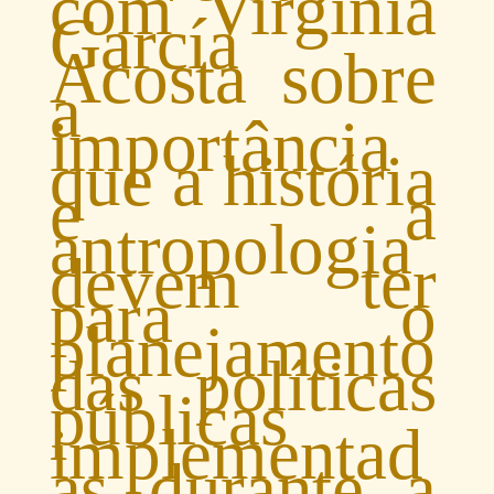
com Virginia
García
Acosta sobre
a
importância
que a história
e a
antropologia
devem ter
para o
planejamento
das políticas
públicas
implementad
as durante a