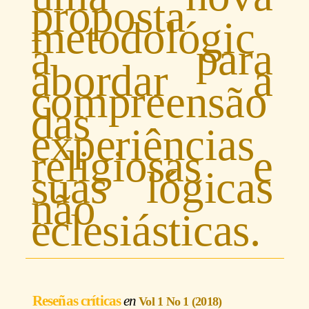
proposta
metodológic
a para
abordar a
compreensão
das
experiências
religiosas e
suas lógicas
não
eclesiásticas.
Reseñas críticas
Vol 1 No 1 (2018)