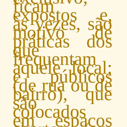
ficam
expostos e,
às vezes, são
motivo de
práticas dos
que
frequentam
aquele local;
e públicos
(de rua ou de
bairro), que
são
colocados
em espaços