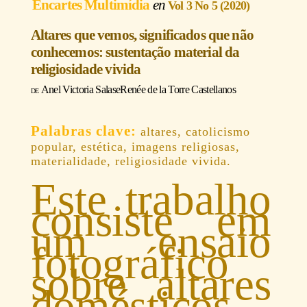
Encartes Multimídia
Vol 3 No 5 (2020)
Altares que vemos, significados que não
conhecemos: sustentação material da
religiosidade vivida
Anel Victoria Salas
e
Renée de la Torre Castellanos
altares, catolicismo
popular, estética, imagens religiosas,
materialidade, religiosidade vivida.
Este trabalho
consiste em
um ensaio
fotográfico
sobre altares
domésticos,