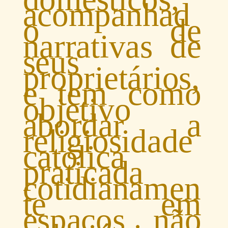
acompanhad
o de
narrativas de
seus
proprietários,
e tem como
objetivo
abordar a
religiosidade
católica
praticada
cotidianamen
te em
espaços não