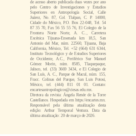
de acesso aberto publicada duas vezes por ano
pelo Centro de Investigaciones y Estudios
Superiores en Antropología Social, Calle
Juárez, No. 87, Col. Tlalpan, C. P. 14000,
Cidade do México, P.O. Box 22-048, Tel. 54
87 35 70, Fax 56 55 55 76, El Colegio de la
Frontera Norte Norte, A. C.., Carretera
Escénica Tijuana-Ensenada km 18,5, San
Antonio del Mar, núm. 22560, Tijuana, Baja
California, México, Tel. +52 (664) 631 6344,
Instituto Tecnológico y de Estudios Superiores
de Occidente, A.C., Periférico Sur Manuel
Gómez Morin, núm. 8585, Tlaquepaque,
Jalisco, tel. (33) 3669 3434, e El Colegio de
San Luís, A. C., Parque de Macul, núm. 155,
Fracc. Colinas del Parque, San Luis Potosi,
México, tel. (444) 811 01 01. Contato:
encartesantropologicos@ciesas.edu.mx.
Diretora da revista: Ángela Renée de la Torre
Castellanos. Hospedada em https://encartes.mx.
Responsável pela última atualização desta
edição: Arthur Temporal Ventura. Data da
última atualização: 20 de março de 2026.