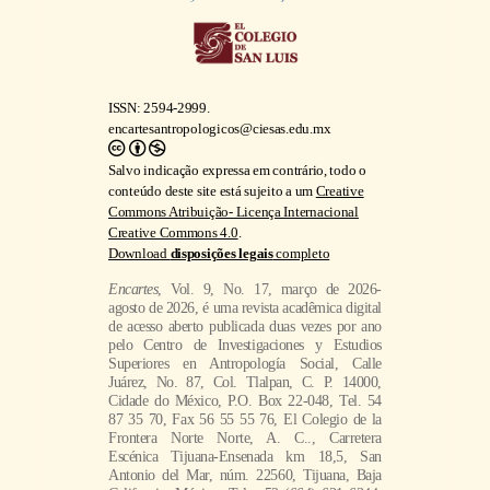
ISSN: 2594-2999.
encartesantropologicos@ciesas.edu.mx
Salvo indicação expressa em contrário, todo o
conteúdo deste site está sujeito a um
Creative
Commons Atribuição- Licença Internacional
Creative Commons 4.0
.
Download
disposições legais
completo
Encartes
, Vol. 9, No. 17, março de 2026-
agosto de 2026, é uma revista acadêmica digital
de acesso aberto publicada duas vezes por ano
pelo Centro de Investigaciones y Estudios
Superiores en Antropología Social, Calle
Juárez, No. 87, Col. Tlalpan, C. P. 14000,
Cidade do México, P.O. Box 22-048, Tel. 54
87 35 70, Fax 56 55 55 76, El Colegio de la
Frontera Norte Norte, A. C.., Carretera
Escénica Tijuana-Ensenada km 18,5, San
Antonio del Mar, núm. 22560, Tijuana, Baja