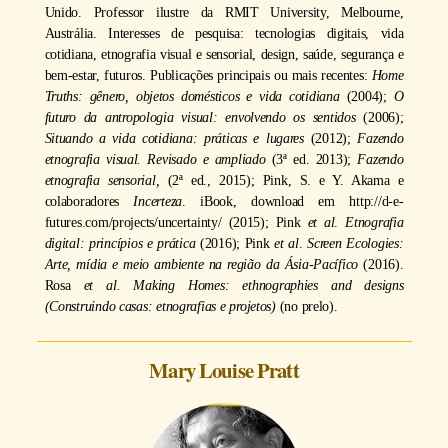
Unido. Professor ilustre da RMIT University, Melbourne,
Austrália. Interesses de pesquisa: tecnologias digitais, vida
cotidiana, etnografia visual e sensorial, design, saúde, segurança e
bem-estar, futuros. Publicações principais ou mais recentes:
Home
Truths: gênero, objetos domésticos e vida cotidiana
(2004);
O
futuro da antropologia visual: envolvendo os sentidos
(2006);
Situando a vida cotidiana: práticas e lugares
(2012);
Fazendo
etnografia visual. Revisado e ampliado
(3ª ed. 2013);
Fazendo
etnografia sensorial,
(2ª ed., 2015); Pink, S. e Y. Akama e
colaboradores
Incerteza
. iBook, download em http://d-e-
futures.com/projects/uncertainty/ (2015); Pink
et al
.
Etnografia
digital: princípios e prática
(2016); Pink
et al
.
Screen Ecologies:
Arte, mídia e meio ambiente na região da Ásia-Pacífico
(2016).
Rosa
et al. Making Homes: ethnographies and designs
(Construindo casas: etnografias e projetos)
(no prelo).
Mary Louise Pratt