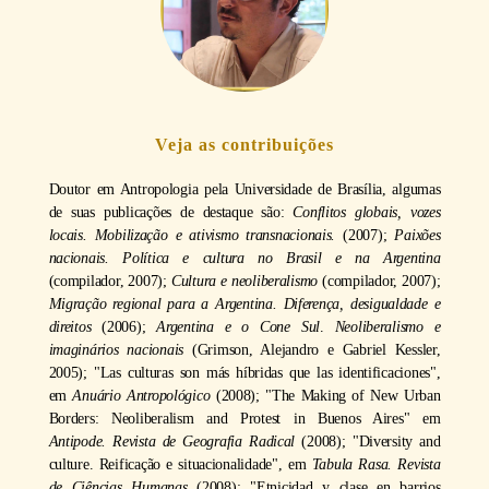
Veja as contribuições
Doutor em Antropologia pela Universidade de Brasília, algumas
de suas publicações de destaque são:
Conflitos globais, vozes
locais. Mobilização e ativismo transnacionais.
(2007);
Paixões
nacionais. Política e cultura no Brasil e na Argentina
(compilador, 2007);
Cultura e neoliberalismo
(compilador, 2007);
Migração regional para a Argentina. Diferença, desigualdade e
direitos
(2006);
Argentina e o Cone Sul
.
Neoliberalismo e
imaginários nacionais
(Grimson, Alejandro e Gabriel Kessler,
2005); "Las culturas son más híbridas que las identificaciones",
em
Anuário Antropológico
(2008); "The Making of New Urban
Borders: Neoliberalism and Protest in Buenos Aires" em
Antipode. Revista de Geografia Radical
(2008); "Diversity and
culture. Reificação e situacionalidade", em
Tabula Rasa. Revista
de Ciências Humanas
(2008); "Etnicidad y clase en barrios