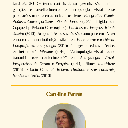
Janeiro/UERJ. Os temas centrais de sua pesquisa são: família,
gerações e envelhecimento, e antropologia visual. Suas
publicações mais recentes incluem os livros:
Etnografias Visuais.
Análises Contemporâneas. Rio de Janeiro
(2015, dirigido com
Copque B); Peixoto C.
et al
(dirs.).
Famílias em Imagens. Rio de
Janeiro
(2013). Artigos: "'As coisas não são como parecem'. Viver
e morrer em uma instituição asilar", em
Entre a arte e a ciência.
Fotografia em antropologia
(2015); "Images et récits sur l'entrée
en institution",
Vibrante
(2016); "Antropologia visual: como
transmitir esse conhecimento?" em
Antropologia Visual:
Perspectivas de Ensino e Pesquisa
(2014). Filmes:
IntraMuros
(2015); Peixoto C.
et al.
Roberto DaMatta e seus carnavais,
bandidos e heróis
(2013).
Caroline Perrée