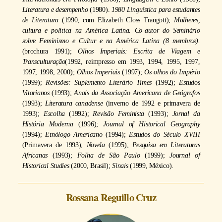
Literatura e desempenho
(1980).
1980 Linguística para estudantes
de Literatura
(1990, com Elizabeth Closs Traugott);
Mulheres,
cultura e política na América Latina. Co-autor do Seminário
sobre Feminismo e Cultur e na América Latina (8 membros).
(brochura 1991);
Olhos Imperiais: Escrita de Viagem e
Transculturação
(1992, reimpresso em 1993, 1994, 1995, 1997,
1997, 1998, 2000);
Olhos Imperiais
(1997);
Os olhos do Império
(1999);
Revisões: Suplemento Literário Times
(1992);
Estudos
Vitorianos
(1993);
Anais da Associação Americana de Geógrafos
(1993);
Literatura canadense
(inverno de 1992 e primavera de
1993);
Escolha
(1992);
Revisão Feminista
(1993);
Jornal da
História Moderna
(1996);
Journal of Historical Geography
(1994);
Etnólogo Americano
(1994);
Estudos do Século XVIII
(Primavera de 1993);
Novela
(1995);
Pesquisa em Literaturas
Africanas
(1993);
Folha de São Paulo
(1999);
Journal of
Historical Studies
(2000, Brasil);
Sinais
(1999, México).
Rossana Reguillo Cruz