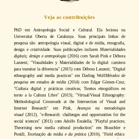
Veja as contribuições
PhD em Antropologia Social e Cultural. Ela leciona na
Universitat Oberta de Catalunya. Suas principais linhas de
pesquisa são: antropologia visual, digital e de mídia, etnografia,
design e criatividade. Suas publicações incluem
Materialidades
digitais; design e antropologia
(2016) com Sarah Pink e Débora
Lanzeni; "Visualidades y Materialidades de lo digital: caminos
para transitar la diferencia" (2015) com Débora Lanzeni; "Digital
ethnography and media practices" em Darling Wolf
Métodos de
pesquisa em estudos de mídia
(2014) com Edgar Gómez-Cruz;
"Cultura digital y prácticas creativas; Tientos etnográficos en
torno a la Cultura Libre" (2013); "Virtual/Visual Ethnography:
Methodological Crossroads at the Intersection of Visual and
Internet Research" em Pink,
Avanços na metodologia
visual
(2012); "e-Research: challenges and opportunities for the
social sciences" (2011) com Adolfo Estalella; "Playful practices;
Theorising new media cultural production" em Brauchler e
Postill,
Teorização da mídia e da prática
(2010); "Field ethics: