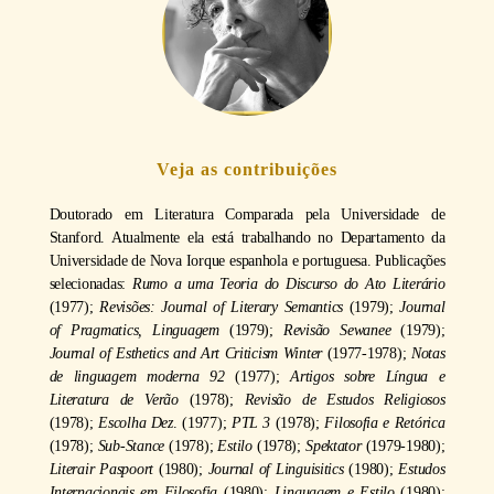
Veja as contribuições
Doutorado em Literatura Comparada pela Universidade de
Stanford. Atualmente ela está trabalhando no Departamento da
Universidade de Nova Iorque espanhola e portuguesa. Publicações
selecionadas:
Rumo a uma Teoria do Discurso do Ato Literário
(1977);
Revisões: Journal of Literary Semantics
(1979);
Journal
of Pragmatics, Linguagem
(1979);
Revisão Sewanee
(1979);
Journal of Esthetics and Art Criticism Winter
(1977-1978);
Notas
de linguagem moderna 92
(1977);
Artigos sobre Língua e
Literatura de Verão
(1978);
Revisão de Estudos Religiosos
(1978);
Escolha Dez
. (1977);
PTL 3
(1978);
Filosofia e Retórica
(1978);
Sub-Stance
(1978);
Estilo
(1978);
Spektator
(1979-1980);
Literair Paspoort
(1980);
Journal of Linguisitics
(1980);
Estudos
Internacionais em Filosofia
(1980);
Linguagem e Estilo
(1980);