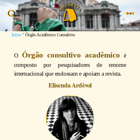
Busca
Menu
Imagem: Cristina Felix
Início
"
Órgão Acadêmico Consultivo
Órgão consultivo acadêmico
O
é
composto por pesquisadores de renome
internacional que endossam e apoiam a revista.
Elisenda Ardèvol