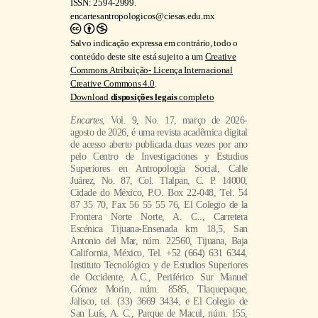
ISSN: 2594-2999.
encartesantropologicos@ciesas.edu.mx
Salvo indicação expressa em contrário, todo o
conteúdo deste site está sujeito a um
Creative
Commons Atribuição- Licença Internacional
Creative Commons 4.0
.
Download
disposições legais
completo
Encartes
, Vol. 9, No. 17, março de 2026-
agosto de 2026, é uma revista acadêmica digital
de acesso aberto publicada duas vezes por ano
pelo Centro de Investigaciones y Estudios
Superiores en Antropología Social, Calle
Juárez, No. 87, Col. Tlalpan, C. P. 14000,
Cidade do México, P.O. Box 22-048, Tel. 54
87 35 70, Fax 56 55 55 76, El Colegio de la
Frontera Norte Norte, A. C.., Carretera
Escénica Tijuana-Ensenada km 18,5, San
Antonio del Mar, núm. 22560, Tijuana, Baja
California, México, Tel. +52 (664) 631 6344,
Instituto Tecnológico y de Estudios Superiores
de Occidente, A.C., Periférico Sur Manuel
Gómez Morin, núm. 8585, Tlaquepaque,
Jalisco, tel. (33) 3669 3434, e El Colegio de
San Luís, A. C., Parque de Macul, núm. 155,