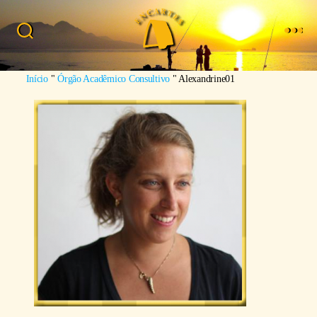
Busca
Menu
Imagem: Sergio Torres
Início
"
Órgão Acadêmico Consultivo
"
Alexandrine01