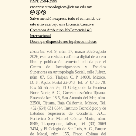
ISSN: 2594-2999.
encartesantropologicos@ciesas.edu.mx
Salvo mención expresa, todo el contenido de
este sitio está bajo una
Licencia Creative
Commons Atribución-NoComercial 4.0
Internacional
.
Descargar
disposiciones legales
completas
Encartes
, vol. 9, núm 17, marzo 2026-agosto
2026, es una revista académica digital de acceso
libre y publicación semestral editada por el
Centro de Investigaciones y Estudios
Superiores en Antropología Social, calle Juárez,
núm. 87, Col. Tlalpan, C. P. 14000, México,
D. F., Apdo. Postal 22-048, Tel. 54 87 35 70,
Fax 56 55 55 76, El Colegio de la Frontera
Norte Norte, A. C., Carretera escénica Tijuana-
Ensenada km 18.5, San Antonio del Mar, núm.
22560, Tijuana, Baja California, México, Tel.
+52 (664) 631 6344, Instituto Tecnológico y de
Estudios Superiores de Occidente, A.C.,
Periférico Sur Manuel Gómez Morin, núm.
8585, Tlaquepaque, Jalisco, Tel. (33) 3669
3434, y El Colegio de San Luís, A. C., Parque
de Macul, núm. 155, Fracc. Colinas del