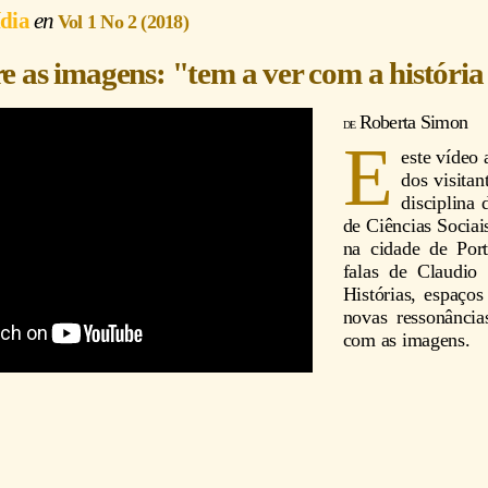
ídia
Vol 1 No 2 (2018)
e as imagens: "tem a ver com a história 
Roberta Simon
E
este vídeo 
dos visita
disciplina
de Ciências Socia
na cidade de Port
falas de Claudio
Histórias, espaço
novas ressonânci
com as imagens.