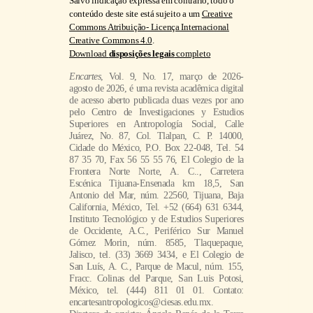
Cidade do México, P.O. Box 22-048, Tel. 54
87 35 70, Fax 56 55 55 76, El Colegio de la
Frontera Norte Norte, A. C.., Carretera
Escénica Tijuana-Ensenada km 18,5, San
Antonio del Mar, núm. 22560, Tijuana, Baja
California, México, Tel. +52 (664) 631 6344,
Instituto Tecnológico y de Estudios Superiores
de Occidente, A.C., Periférico Sur Manuel
Gómez Morin, núm. 8585, Tlaquepaque,
Jalisco, tel. (33) 3669 3434, e El Colegio de
San Luís, A. C., Parque de Macul, núm. 155,
Fracc. Colinas del Parque, San Luis Potosi,
México, tel. (444) 811 01 01. Contato:
encartesantropologicos@ciesas.edu.mx.
Diretora da revista: Ángela Renée de la Torre
Castellanos. Hospedada em https://encartes.mx.
Responsável pela última atualização desta
edição: Arthur Temporal Ventura. Data da
última atualização: 20 de março de 2026.