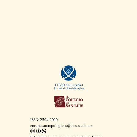
ISSN: 2594-2999.
encartesantropologicos@ciesas.edu.mx
Salvo indicação expressa em contrário, todo o
conteúdo deste site está sujeito a um
Creative
Commons Atribuição- Licença Internacional
Creative Commons 4.0
.
Download
disposições legais
completo
Encartes
, Vol. 9, No. 17, março de 2026-
agosto de 2026, é uma revista acadêmica digital
de acesso aberto publicada duas vezes por ano
pelo Centro de Investigaciones y Estudios
Superiores en Antropología Social, Calle
Juárez, No. 87, Col. Tlalpan, C. P. 14000,