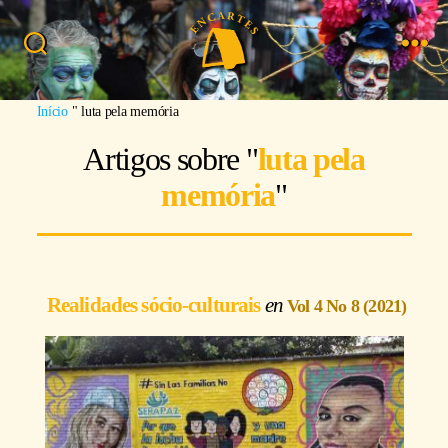
Busca
Menu
Imagem: Yllich Escamilla
Início
"
luta pela memória
Artigos sobre "
luta pela
memória
"
Realidades sócio-culturais
Vol 4 No 8 (2021)