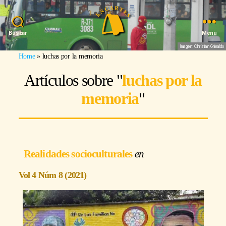
Buscar
Menu
Imagen: Christian Grimaldo
Home
»
luchas por la memoria
Artículos sobre "
luchas por la
memoria
"
Realidades socioculturales
Vol 4 Núm 8 (2021)