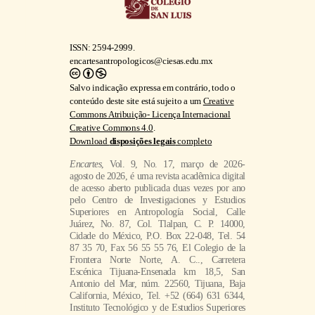
ISSN: 2594-2999.
encartesantropologicos@ciesas.edu.mx
Salvo indicação expressa em contrário, todo o
conteúdo deste site está sujeito a um
Creative
Commons Atribuição- Licença Internacional
Creative Commons 4.0
.
Download
disposições legais
completo
Encartes
, Vol. 9, No. 17, março de 2026-
agosto de 2026, é uma revista acadêmica digital
de acesso aberto publicada duas vezes por ano
pelo Centro de Investigaciones y Estudios
Superiores en Antropología Social, Calle
Juárez, No. 87, Col. Tlalpan, C. P. 14000,
Cidade do México, P.O. Box 22-048, Tel. 54
87 35 70, Fax 56 55 55 76, El Colegio de la
Frontera Norte Norte, A. C.., Carretera
Escénica Tijuana-Ensenada km 18,5, San
Antonio del Mar, núm. 22560, Tijuana, Baja
California, México, Tel. +52 (664) 631 6344,
Instituto Tecnológico y de Estudios Superiores