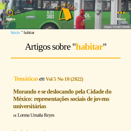
Busca
Menu
Imagem: Christian Grimaldo
Início
"
habitar
Artigos sobre "
habitar
"
Temáticas
Vol 5 No 10 (2022)
Morando e se deslocando pela Cidade do
México: representações sociais de jovens
universitárias
Lorena Umaña Reyes