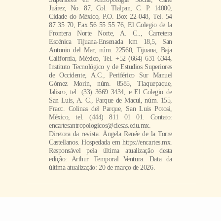
Juárez, No. 87, Col. Tlalpan, C. P. 14000,
Cidade do México, P.O. Box 22-048, Tel. 54
87 35 70, Fax 56 55 55 76, El Colegio de la
Frontera Norte Norte, A. C.., Carretera
Escénica Tijuana-Ensenada km 18,5, San
Antonio del Mar, núm. 22560, Tijuana, Baja
California, México, Tel. +52 (664) 631 6344,
Instituto Tecnológico y de Estudios Superiores
de Occidente, A.C., Periférico Sur Manuel
Gómez Morin, núm. 8585, Tlaquepaque,
Jalisco, tel. (33) 3669 3434, e El Colegio de
San Luís, A. C., Parque de Macul, núm. 155,
Fracc. Colinas del Parque, San Luis Potosi,
México, tel. (444) 811 01 01. Contato:
encartesantropologicos@ciesas.edu.mx.
Diretora da revista: Ángela Renée de la Torre
Castellanos. Hospedada em https://encartes.mx.
Responsável pela última atualização desta
edição: Arthur Temporal Ventura. Data da
última atualização: 20 de março de 2026.