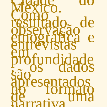
México.
Como
resultado de
observação
etnográfica e
entrevistas
em
profundidade
, os dados
são
apresentados
no formato
de uma
narrativa