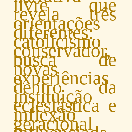
livre que
revela três
orientações
diferentes:
catolicismo
conservador,
busca de
novas
experiências
dentro da
instituição
eclesiástica e
inflexão
geracional