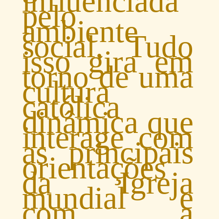
influenciada
pelo
ambiente
social. Tudo
isso gira em
torno de uma
cultura
católica
dinâmica que
interage com
as principais
orientações
da Igreja
mundial e
com a