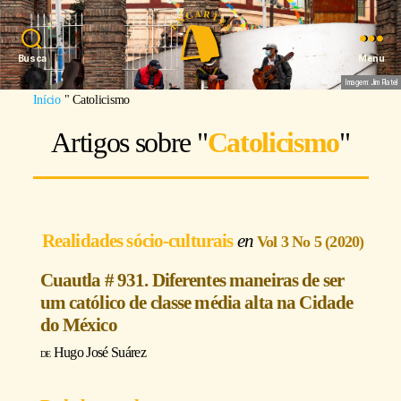
Busca
Menu
Imagem: Jim Platel
Início
"
Catolicismo
Artigos sobre "
Catolicismo
"
Realidades sócio-culturais
Vol 3 No 5 (2020)
Cuautla # 931. Diferentes maneiras de ser
um católico de classe média alta na Cidade
do México
Hugo José Suárez