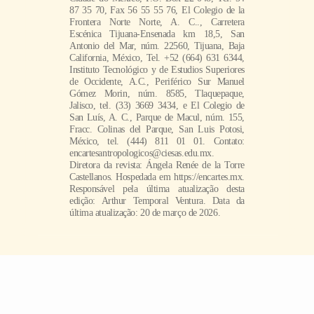
87 35 70, Fax 56 55 55 76, El Colegio de la
Frontera Norte Norte, A. C.., Carretera
Escénica Tijuana-Ensenada km 18,5, San
Antonio del Mar, núm. 22560, Tijuana, Baja
California, México, Tel. +52 (664) 631 6344,
Instituto Tecnológico y de Estudios Superiores
de Occidente, A.C., Periférico Sur Manuel
Gómez Morin, núm. 8585, Tlaquepaque,
Jalisco, tel. (33) 3669 3434, e El Colegio de
San Luís, A. C., Parque de Macul, núm. 155,
Fracc. Colinas del Parque, San Luis Potosi,
México, tel. (444) 811 01 01. Contato:
encartesantropologicos@ciesas.edu.mx.
Diretora da revista: Ángela Renée de la Torre
Castellanos. Hospedada em https://encartes.mx.
Responsável pela última atualização desta
edição: Arthur Temporal Ventura. Data da
última atualização: 20 de março de 2026.