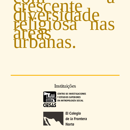
crescente
diversidade
religiosa nas
áreas
urbanas.
Instituições