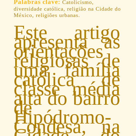
Catolicismo,
diversidade católica, religião na Cidade do
México, religiões urbanas.
Este artigo
apresenta as
orientações
religiosas de
uma família
católica de
classe média
alta do bairro
de
Hipódromo-
Condesa, na
Cidade do