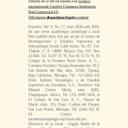
contenu de ce site est soumis à un
Licence
internationale Creative Commons Attribution-
NonCommercial 4.0
.
Télécharger
dispositions légales
complet
Encartes
, Vol. 9, No. 17, mars 2026-août 2026,
est une revue académique numérique à accès
libre publiée deux fois par an par le Centro de
Investigaciones y Estudios Superiores en
Antropología Social, Calle Juárez, No. 87, Col.
Tlalpan, C. P. 14000, Mexico City, P.O. Box
22-048, Tel. 54 87 35 70, Fax 56 55 55 76, El
Colegio de la Frontera Norte Norte, A. C..,
Carretera Escénica Tijuana-Ensenada km 18.5,
San Antonio del Mar, núm. 22560, Tijuana,
Baja California, Mexique, Tél. +52 (664) 631
6344, Instituto Tecnológico y de Estudios
Superiores de Occidente, A.C., Periférico Sur
Manuel Gómez Morin, núm. 8585,
Tlaquepaque, Jalisco, Tel. (33) 3669 3434, et
El Colegio de San Luís, A. C., Parque de
Macul, núm. 155, Fracc. Colinas del Parque,
San Luis Potosi, Mexique, Tel. (444) 811 01
01. Contact :
encartesantropologicos@ciesas.edu.mx.
Directrice de la revue : Ángela Renée de la