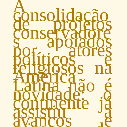
A
consolidação
de projetos
conservadore
s apoiados
por atores
políticos e
religiosos na
América
Latina não é
novidade: o
continente já
assistiu a
avanços e