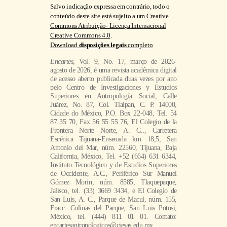
Salvo indicação expressa em contrário, todo o
conteúdo deste site está sujeito a um
Creative
Commons Atribuição- Licença Internacional
Creative Commons 4.0
.
Download
disposições legais
completo
Encartes
, Vol. 9, No. 17, março de 2026-
agosto de 2026, é uma revista acadêmica digital
de acesso aberto publicada duas vezes por ano
pelo Centro de Investigaciones y Estudios
Superiores en Antropología Social, Calle
Juárez, No. 87, Col. Tlalpan, C. P. 14000,
Cidade do México, P.O. Box 22-048, Tel. 54
87 35 70, Fax 56 55 55 76, El Colegio de la
Frontera Norte Norte, A. C.., Carretera
Escénica Tijuana-Ensenada km 18,5, San
Antonio del Mar, núm. 22560, Tijuana, Baja
California, México, Tel. +52 (664) 631 6344,
Instituto Tecnológico y de Estudios Superiores
de Occidente, A.C., Periférico Sur Manuel
Gómez Morin, núm. 8585, Tlaquepaque,
Jalisco, tel. (33) 3669 3434, e El Colegio de
San Luís, A. C., Parque de Macul, núm. 155,
Fracc. Colinas del Parque, San Luis Potosi,
México, tel. (444) 811 01 01. Contato:
encartesantropologicos@ciesas.edu.mx.