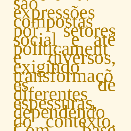
são
expressões
compostas
por setores
social e até
politicament
e diversos,
exigindo
transformaçõ
es de
diferentes
espessuras,
dependendo
do contexto.
Com base