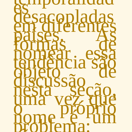
es
desacopladas
em diferentes
países. As
formas de
nomear essa
tendência são
objeto de
discussão
nesta seção,
uma vez que
o próprio
nome é um
problema: