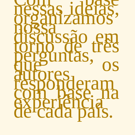
nessas ideias,
organizamos
nossa
discussão em
torno de três
perguntas,
que os
autores
responderam
com base na
experiência
de cada país.