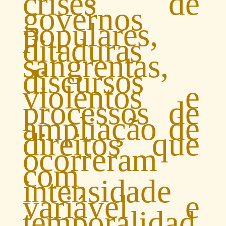
crises de
governos
populares,
ditaduras
sangrentas,
discursos
violentos e
processos de
ampliação de
direitos que
ocorreram
com
intensidade
variável e
temporalidad