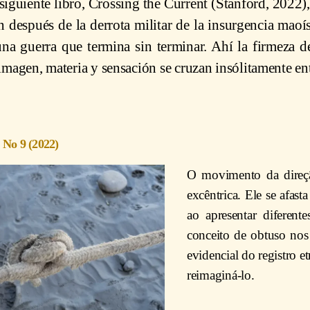
iguiente libro, Crossing the Current (Stanford, 2022), 
 después de la derrota militar de la insurgencia mao
una guerra que termina sin terminar. Ahí la firmeza d
imagen, materia y sensación se cruzan insólitamente ent
 No 9 (2022)
O movimento da direção
excêntrica. Ele se afast
ao apresentar diferent
conceito de obtuso nos
evidencial do registro 
reimaginá-lo.