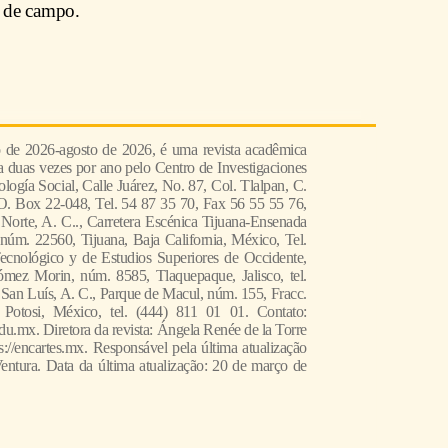
o de campo.
o de 2026-agosto de 2026, é uma revista acadêmica
da duas vezes por ano pelo Centro de Investigaciones
logía Social, Calle Juárez, No. 87, Col. Tlalpan, C.
O. Box 22-048, Tel. 54 87 35 70, Fax 56 55 55 76,
 Norte, A. C.., Carretera Escénica Tijuana-Ensenada
núm. 22560, Tijuana, Baja California, México, Tel.
Tecnológico y de Estudios Superiores de Occidente,
mez Morin, núm. 8585, Tlaquepaque, Jalisco, tel.
 San Luís, A. C., Parque de Macul, núm. 155, Fracc.
 Potosi, México, tel. (444) 811 01 01. Contato:
u.mx. Diretora da revista: Ángela Renée de la Torre
://encartes.mx. Responsável pela última atualização
entura. Data da última atualização: 20 de março de