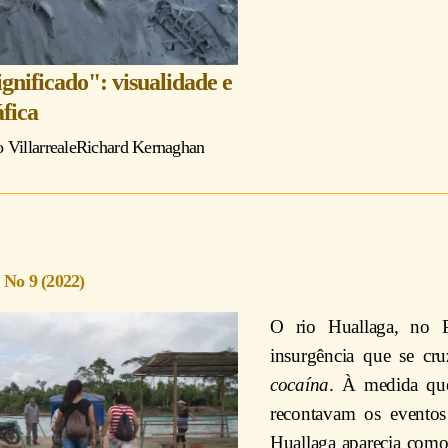
gnificado": visualidade e
áfica
Villarreal
e
Richard Kernaghan
 No 9 (2022)
O rio Huallaga, no P
insurgência que se 
cocaína
. À medida que
recontavam os eventos
Huallaga aparecia como