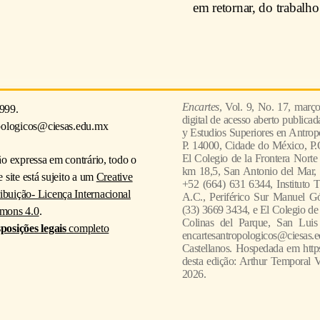
em retornar, do trabalh
Encartes
, Vol. 9, No. 17, març
999.
digital de acesso aberto publica
pologicos@ciesas.edu.mx
y Estudios Superiores en Antropo
P. 14000, Cidade do México, P.
El Colegio de la Frontera Norte
ão expressa em contrário, todo o
km 18,5, San Antonio del Mar, 
 site está sujeito a um
Creative
+52 (664) 631 6344, Instituto 
uição- Licença Internacional
A.C., Periférico Sur Manuel Gó
(33) 3669 3434, e El Colegio de
mons 4.0
.
Colinas del Parque, San Luis
sposições legais
completo
encartesantropologicos@ciesas.ed
Castellanos. Hospedada em https
desta edição: Arthur Temporal V
2026.