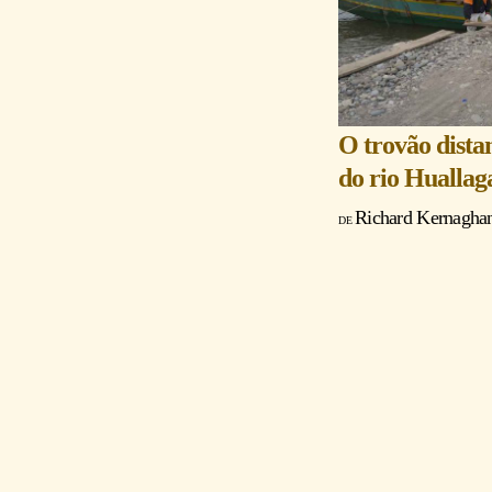
O trovão dista
do rio Huallag
Richard Kernagha