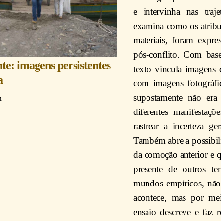
e intervinha nas traje
examina como os atribut
materiais, foram expr
pós-conflito. Com base
nte: imagens persistentes
texto vincula imagens 
a
com imagens fotográfi
supostamente não era
n
diferentes manifestaç
rastrear a incerteza ge
Também abre a possibil
da comoção anterior e q
presente de outros te
mundos empíricos, não
acontece, mas por mei
ensaio descreve e faz r