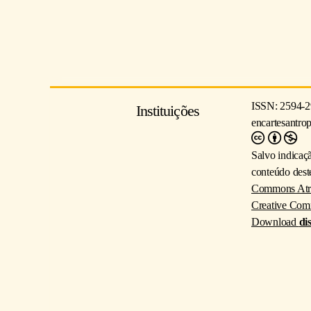
ISSN: 2594-2
Instituições
encartesantro
Salvo indicaç
conteúdo deste
Commons Atrib
Creative Com
Download
di