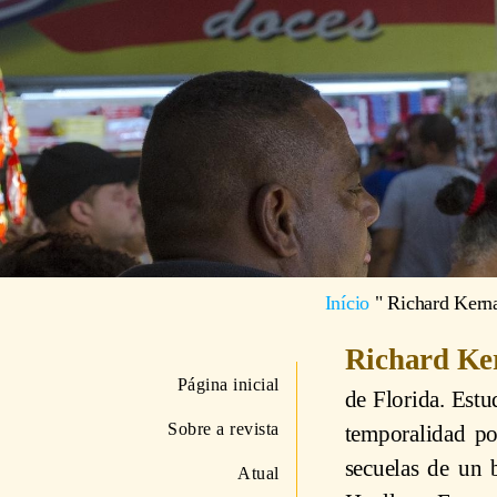
Início
"
Richard Kern
Richard K
Página inicial
de Florida. Estud
Sobre a revista
temporalidad po
secuelas de un 
Atual