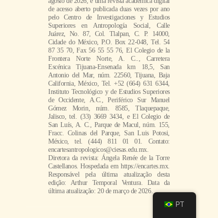
agosto de 2026, é uma revista acadêmica digital
de acesso aberto publicada duas vezes por ano
pelo Centro de Investigaciones y Estudios
Superiores en Antropología Social, Calle
Juárez, No. 87, Col. Tlalpan, C. P. 14000,
Cidade do México, P.O. Box 22-048, Tel. 54
87 35 70, Fax 56 55 55 76, El Colegio de la
Frontera Norte Norte, A. C.., Carretera
Escénica Tijuana-Ensenada km 18,5, San
Antonio del Mar, núm. 22560, Tijuana, Baja
California, México, Tel. +52 (664) 631 6344,
Instituto Tecnológico y de Estudios Superiores
de Occidente, A.C., Periférico Sur Manuel
Gómez Morin, núm. 8585, Tlaquepaque,
Jalisco, tel. (33) 3669 3434, e El Colegio de
San Luís, A. C., Parque de Macul, núm. 155,
Fracc. Colinas del Parque, San Luis Potosi,
México, tel. (444) 811 01 01. Contato:
encartesantropologicos@ciesas.edu.mx.
Diretora da revista: Ángela Renée de la Torre
Castellanos. Hospedada em https://encartes.mx.
Responsável pela última atualização desta
edição: Arthur Temporal Ventura. Data da
última atualização: 20 de março de 2026.
PT