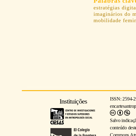
estratégias digit
imaginários do m
mobilidade femi
ISSN: 2594-2
Instituições
encartesantro
Salvo indicaç
conteúdo deste
Commons Atrib