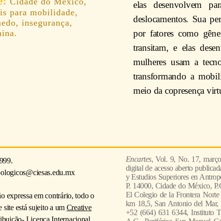
Cidade do México,
elas desenvolvem par
ais para mobilidade,
deslocamentos. Sua pe
edo, insegurança,
por fatores como gêner
nina.
transitam, e elas dese
mulheres usam a tecnol
transformando a mobil
meio da copresença virt
Encartes
, Vol. 9, No. 17, març
999.
digital de acesso aberto publica
pologicos@ciesas.edu.mx
y Estudios Superiores en Antropo
P. 14000, Cidade do México, P.
El Colegio de la Frontera Norte
ão expressa em contrário, todo o
km 18,5, San Antonio del Mar, 
 site está sujeito a um
Creative
+52 (664) 631 6344, Instituto 
uição- Licença Internacional