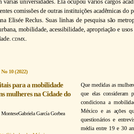
 várias universidades. Ela ocupou vários cargos aca
ntes comissões de outras instituições acadêmicas do paí
a Elisée Reclus. Suas linhas de pesquisa são metrop
urbana, mobilidade, acessibilidade, apropriação e usos
dade.
cdmx
.
5 No 10 (2022)
itais para a mobilidade
Que medidas as mulhere
ens mulheres na Cidade do
que elas consideram 
condiciona a mobilid
México e as ações q
a Montes
e
Gabriela García Gorbea
questionários e entrev
média entre 19 e 30 a