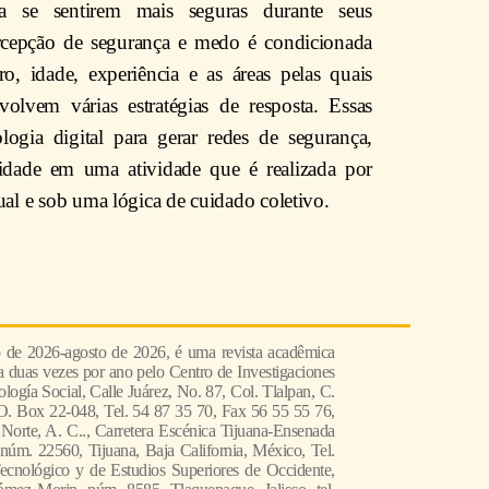
a se sentirem mais seguras durante seus
rcepção de segurança e medo é condicionada
o, idade, experiência e as áreas pelas quais
nvolvem várias estratégias de resposta. Essas
ogia digital para gerar redes de segurança,
idade em uma atividade que é realizada por
ual e sob uma lógica de cuidado coletivo.
o de 2026-agosto de 2026, é uma revista acadêmica
da duas vezes por ano pelo Centro de Investigaciones
logía Social, Calle Juárez, No. 87, Col. Tlalpan, C.
O. Box 22-048, Tel. 54 87 35 70, Fax 56 55 55 76,
 Norte, A. C.., Carretera Escénica Tijuana-Ensenada
núm. 22560, Tijuana, Baja California, México, Tel.
Tecnológico y de Estudios Superiores de Occidente,