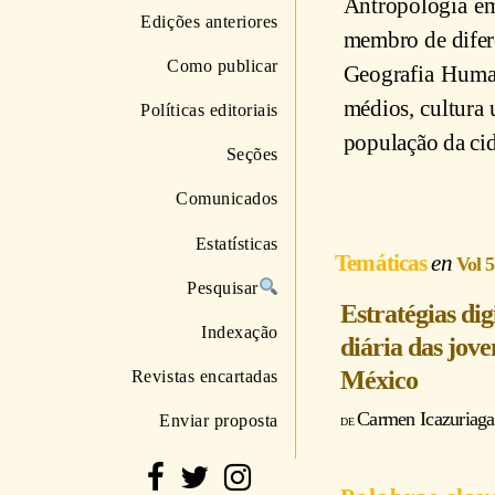
Antropologia em
Edições anteriores
membro de difere
Como publicar
Geografia Human
médios, cultura 
Políticas editoriais
população da ci
Seções
Comunicados
Estatísticas
Temáticas
Vol 
Pesquisar
Estratégias dig
Indexação
diária das jov
México
Revistas encartadas
Carmen Icazuriag
Enviar proposta