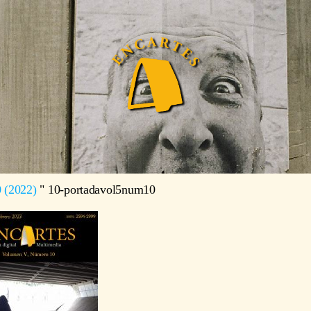
0 (2022)
"
10-portadavol5num10