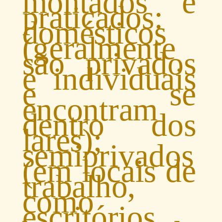
montados e
praticados:
domésticos
(geralmente
são privados
e individuais
e se
encontram
dentro dos
lares);
semiprivados
(em locais de
trabalho,
como
escritórios,