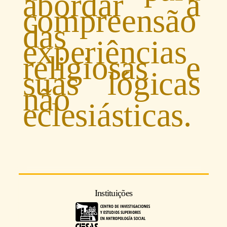
abordar a
compreensão
das
experiências
religiosas e
suas lógicas
não
eclesiásticas.
Instituições