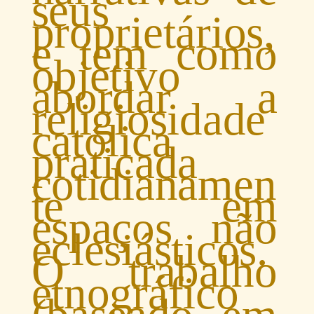
seus
proprietários,
e tem como
objetivo
abordar a
religiosidade
católica
praticada
cotidianamen
te em
espaços não
eclesiásticos.
O trabalho
etnográfico