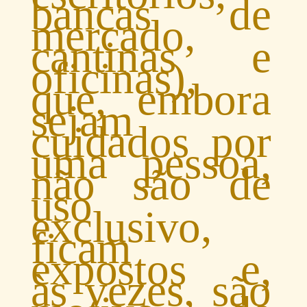
bancas de
mercado,
cantinas e
oficinas),
que, embora
sejam
cuidados por
uma pessoa,
não são de
uso
exclusivo,
ficam
expostos e,
às vezes, são