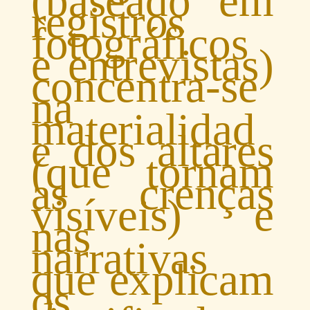
(baseado em
registros
fotográficos
e entrevistas)
concentra-se
na
materialidad
e dos altares
(que tornam
as crenças
visíveis) e
nas
narrativas
que explicam
os