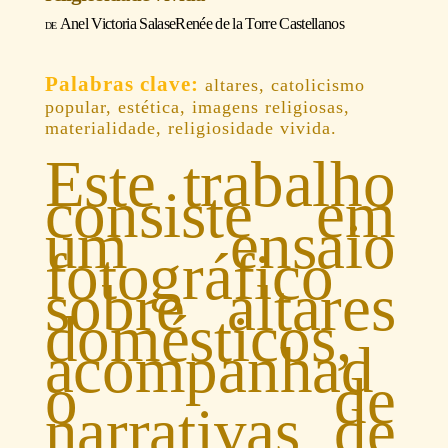
Anel Victoria Salas
e
Renée de la Torre Castellanos
altares, catolicismo
popular, estética, imagens religiosas,
materialidade, religiosidade vivida.
Este trabalho
consiste em
um ensaio
fotográfico
sobre altares
domésticos,
acompanhad
o de
narrativas de