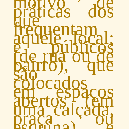
motivo de
práticas dos
que
frequentam
aquele local;
e públicos
(de rua ou de
bairro), que
são
colocados
em espaços
abertos (em
uma calçada,
praça ou
esquina) e