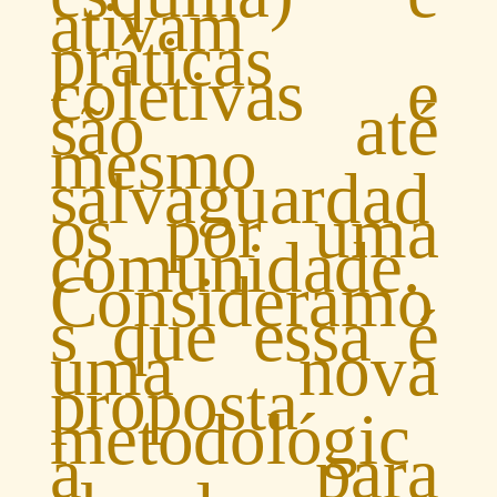
ativam
práticas
coletivas e
são até
mesmo
salvaguardad
os por uma
comunidade.
Consideramo
s que essa é
uma nova
proposta
metodológic
a para