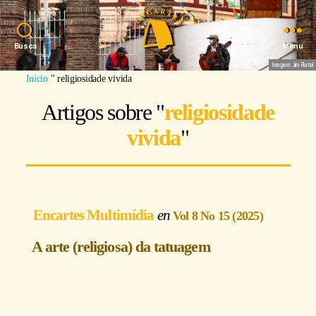
Busca
Menu
Imagem: Jim Platel
Início
"
religiosidade vivida
Artigos sobre "
religiosidade
vivida
"
Encartes Multimídia
Vol 8 No 15 (2025)
A arte (religiosa) da tatuagem