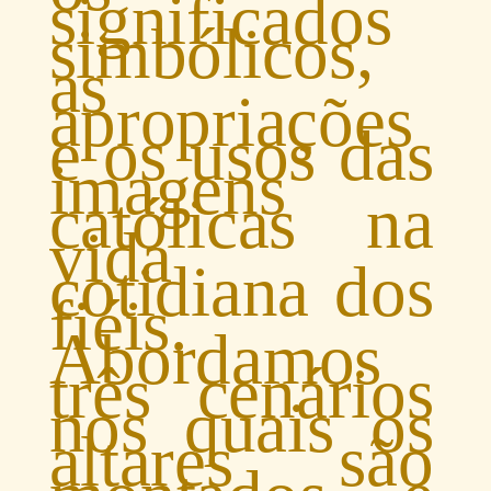
significados
simbólicos,
as
apropriações
e os usos das
imagens
católicas na
vida
cotidiana dos
fiéis.
Abordamos
três cenários
nos quais os
altares são