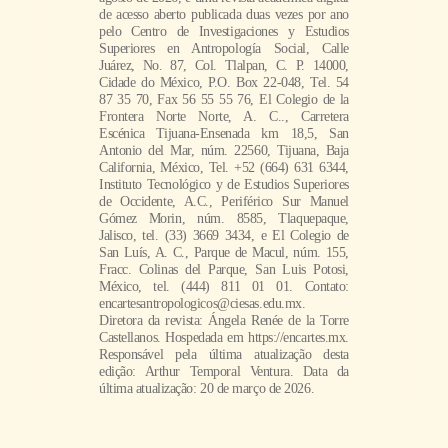
de acesso aberto publicada duas vezes por ano
pelo Centro de Investigaciones y Estudios
Superiores en Antropología Social, Calle
Juárez, No. 87, Col. Tlalpan, C. P. 14000,
Cidade do México, P.O. Box 22-048, Tel. 54
87 35 70, Fax 56 55 55 76, El Colegio de la
Frontera Norte Norte, A. C.., Carretera
Escénica Tijuana-Ensenada km 18,5, San
Antonio del Mar, núm. 22560, Tijuana, Baja
California, México, Tel. +52 (664) 631 6344,
Instituto Tecnológico y de Estudios Superiores
de Occidente, A.C., Periférico Sur Manuel
Gómez Morin, núm. 8585, Tlaquepaque,
Jalisco, tel. (33) 3669 3434, e El Colegio de
San Luís, A. C., Parque de Macul, núm. 155,
Fracc. Colinas del Parque, San Luis Potosi,
México, tel. (444) 811 01 01. Contato:
encartesantropologicos@ciesas.edu.mx.
Diretora da revista: Ángela Renée de la Torre
Castellanos. Hospedada em https://encartes.mx.
Responsável pela última atualização desta
edição: Arthur Temporal Ventura. Data da
última atualização: 20 de março de 2026.