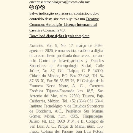
encartesantropologicos@ciesas.edu.mx
Salvo indicação expressa em contrário, todo o
conteúdo deste site está sujeito a um
Creative
Commons Atribuição- Licença Internacional
Creative Commons 4.0
.
Download
disposições legais
completo
Encartes
, Vol. 9, No. 17, março de 2026-
agosto de 2026, é uma revista acadêmica digital
de acesso aberto publicada duas vezes por ano
pelo Centro de Investigaciones y Estudios
Superiores en Antropología Social, Calle
Juárez, No. 87, Col. Tlalpan, C. P. 14000,
Cidade do México, P.O. Box 22-048, Tel. 54
87 35 70, Fax 56 55 55 76, El Colegio de la
Frontera Norte Norte, A. C.., Carretera
Escénica Tijuana-Ensenada km 18,5, San
Antonio del Mar, núm. 22560, Tijuana, Baja
California, México, Tel. +52 (664) 631 6344,
Instituto Tecnológico y de Estudios Superiores
de Occidente, A.C., Periférico Sur Manuel
Gómez Morin, núm. 8585, Tlaquepaque,
Jalisco, tel. (33) 3669 3434, e El Colegio de
San Luís, A. C., Parque de Macul, núm. 155,
Fracc. Colinas del Parque, San Luis Potosi,