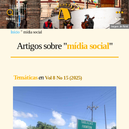
Busca
Menu
Imagem: Jim Platel
Início
"
mídia social
Artigos sobre "
mídia social
"
Temáticas
Vol 8 No 15 (2025)