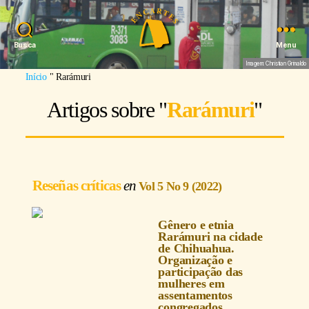
Busca
Menu
Imagem: Christian Grimaldo
Início
"
Rarámuri
Artigos sobre "
Rarámuri
"
Reseñas críticas
Vol 5 No 9 (2022)
Gênero e etnia
Rarámuri na cidade
de Chihuahua.
Organização e
participação das
mulheres em
assentamentos
congregados.