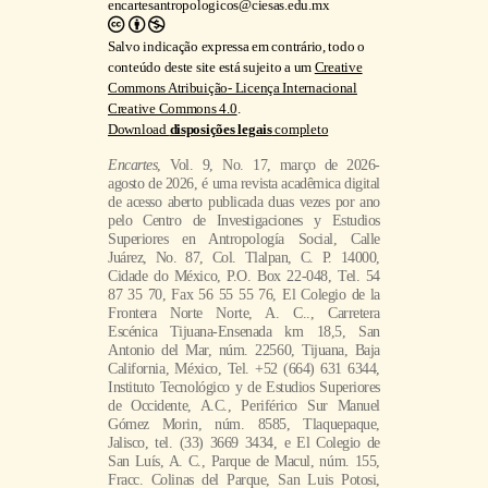
encartesantropologicos@ciesas.edu.mx
Salvo indicação expressa em contrário, todo o
conteúdo deste site está sujeito a um
Creative
Commons Atribuição- Licença Internacional
Creative Commons 4.0
.
Download
disposições legais
completo
Encartes
, Vol. 9, No. 17, março de 2026-
agosto de 2026, é uma revista acadêmica digital
de acesso aberto publicada duas vezes por ano
pelo Centro de Investigaciones y Estudios
Superiores en Antropología Social, Calle
Juárez, No. 87, Col. Tlalpan, C. P. 14000,
Cidade do México, P.O. Box 22-048, Tel. 54
87 35 70, Fax 56 55 55 76, El Colegio de la
Frontera Norte Norte, A. C.., Carretera
Escénica Tijuana-Ensenada km 18,5, San
Antonio del Mar, núm. 22560, Tijuana, Baja
California, México, Tel. +52 (664) 631 6344,
Instituto Tecnológico y de Estudios Superiores
de Occidente, A.C., Periférico Sur Manuel
Gómez Morin, núm. 8585, Tlaquepaque,
Jalisco, tel. (33) 3669 3434, e El Colegio de
San Luís, A. C., Parque de Macul, núm. 155,
Fracc. Colinas del Parque, San Luis Potosi,