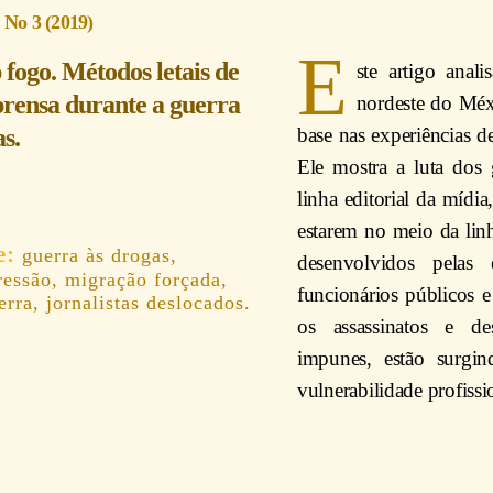
 No 3 (2019)
E
 fogo. Métodos letais de
ste artigo anal
rensa durante a guerra
nordeste do Méx
s.
base nas experiências d
Ele mostra a luta dos
linha editorial da mídi
estarem no meio da linh
guerra às drogas,
desenvolvidos pelas 
ressão, migração forçada,
funcionários públicos 
rra, jornalistas deslocados.
os assassinatos e de
impunes, estão surgin
vulnerabilidade profissi