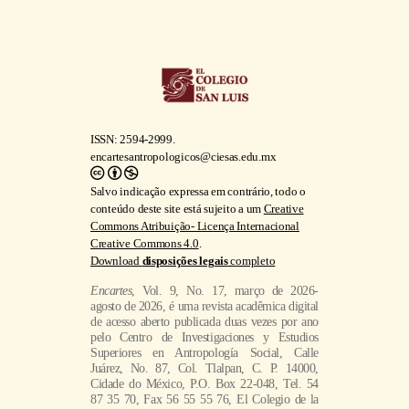
Salvo indicação expressa em contrário, todo o
conteúdo deste site está sujeito a um
Creative
Commons Atribuição- Licença Internacional
Creative Commons 4.0
.
Download
disposições legais
completo
Encartes
, Vol. 9, No. 17, março de 2026-
agosto de 2026, é uma revista acadêmica digital
de acesso aberto publicada duas vezes por ano
pelo Centro de Investigaciones y Estudios
Superiores en Antropología Social, Calle
Juárez, No. 87, Col. Tlalpan, C. P. 14000,
Cidade do México, P.O. Box 22-048, Tel. 54
87 35 70, Fax 56 55 55 76, El Colegio de la
Frontera Norte Norte, A. C.., Carretera
Escénica Tijuana-Ensenada km 18,5, San
Antonio del Mar, núm. 22560, Tijuana, Baja
California, México, Tel. +52 (664) 631 6344,
Instituto Tecnológico y de Estudios Superiores
de Occidente, A.C., Periférico Sur Manuel
Gómez Morin, núm. 8585, Tlaquepaque,
Jalisco, tel. (33) 3669 3434, e El Colegio de
San Luís, A. C., Parque de Macul, núm. 155,
Fracc. Colinas del Parque, San Luis Potosi,
México, tel. (444) 811 01 01. Contato:
encartesantropologicos@ciesas.edu.mx.