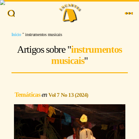
Busca
Menu
Imagem: Arthur Temporário
Início
"
instrumentos musicais
Artigos sobre "
instrumentos
musicais
"
Temáticas
Vol 7 No 13 (2024)