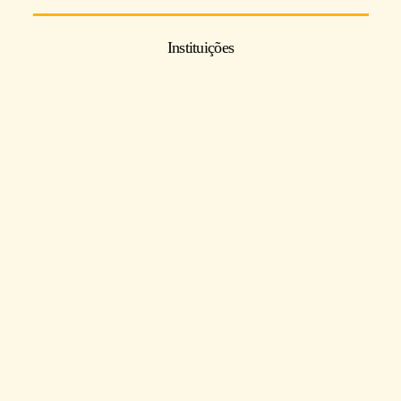
Instituições
ISSN: 2594-2999.
encartesantropologicos@ciesas.edu.mx