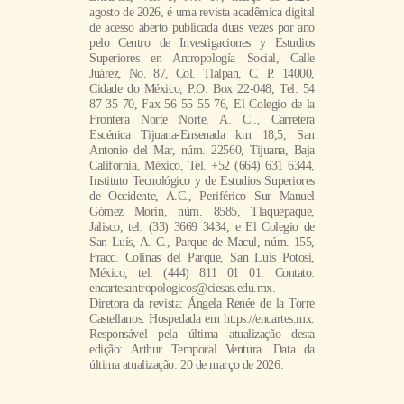
agosto de 2026, é uma revista acadêmica digital
de acesso aberto publicada duas vezes por ano
pelo Centro de Investigaciones y Estudios
Superiores en Antropología Social, Calle
Juárez, No. 87, Col. Tlalpan, C. P. 14000,
Cidade do México, P.O. Box 22-048, Tel. 54
87 35 70, Fax 56 55 55 76, El Colegio de la
Frontera Norte Norte, A. C.., Carretera
Escénica Tijuana-Ensenada km 18,5, San
Antonio del Mar, núm. 22560, Tijuana, Baja
California, México, Tel. +52 (664) 631 6344,
Instituto Tecnológico y de Estudios Superiores
de Occidente, A.C., Periférico Sur Manuel
Gómez Morin, núm. 8585, Tlaquepaque,
Jalisco, tel. (33) 3669 3434, e El Colegio de
San Luís, A. C., Parque de Macul, núm. 155,
Fracc. Colinas del Parque, San Luis Potosi,
México, tel. (444) 811 01 01. Contato:
encartesantropologicos@ciesas.edu.mx.
Diretora da revista: Ángela Renée de la Torre
Castellanos. Hospedada em https://encartes.mx.
Responsável pela última atualização desta
edição: Arthur Temporal Ventura. Data da
última atualização: 20 de março de 2026.