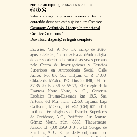
encartesantropologicos@ciesas.edu.mx
Salvo indicação expressa em contrário, todo o
conteúdo deste site está sujeito a um
Creative
Commons Atribuição- Licença Internacional
Creative Commons 4.0
.
Download
disposições legais
completo
Encartes
, Vol. 9, No. 17, março de 2026-
agosto de 2026, é uma revista acadêmica digital
de acesso aberto publicada duas vezes por ano
pelo Centro de Investigaciones y Estudios
Superiores en Antropología Social, Calle
Juárez, No. 87, Col. Tlalpan, C. P. 14000,
Cidade do México, P.O. Box 22-048, Tel. 54
87 35 70, Fax 56 55 55 76, El Colegio de la
Frontera Norte Norte, A. C.., Carretera
Escénica Tijuana-Ensenada km 18,5, San
Antonio del Mar, núm. 22560, Tijuana, Baja
California, México, Tel. +52 (664) 631 6344,
Instituto Tecnológico y de Estudios Superiores
de Occidente, A.C., Periférico Sur Manuel
Gómez Morin, núm. 8585, Tlaquepaque,
Jalisco, tel. (33) 3669 3434, e El Colegio de
San Luís, A. C., Parque de Macul, núm. 155,