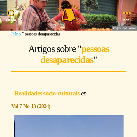
Busca
Menu
Imagem: Paola Garnica
Início
"
pessoas desaparecidas
Artigos sobre "
pessoas
desaparecidas
"
Realidades sócio-culturais
Vol 7 No 13 (2024)