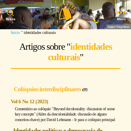
Busca
Menu
Imagem: Thiago Oliveira
Início
"
identidades culturais
Artigos sobre "
identidades
culturais
"
Colóquios interdisciplinares
Vol 6 No 12 (2023)
Comentário ao colóquio "Beyond decoloniality: discussion of some
key concepts" (Além da descolonialidade: discussão de alguns
conceitos-chave) por
David Lehmann
-
Ir para o colóquio principal
Identidades políticas e democracia de