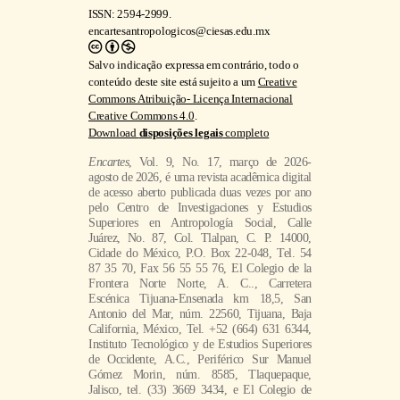
ISSN: 2594-2999.
encartesantropologicos@ciesas.edu.mx
Salvo indicação expressa em contrário, todo o
conteúdo deste site está sujeito a um
Creative
Commons Atribuição- Licença Internacional
Creative Commons 4.0
.
Download
disposições legais
completo
Encartes
, Vol. 9, No. 17, março de 2026-
agosto de 2026, é uma revista acadêmica digital
de acesso aberto publicada duas vezes por ano
pelo Centro de Investigaciones y Estudios
Superiores en Antropología Social, Calle
Juárez, No. 87, Col. Tlalpan, C. P. 14000,
Cidade do México, P.O. Box 22-048, Tel. 54
87 35 70, Fax 56 55 55 76, El Colegio de la
Frontera Norte Norte, A. C.., Carretera
Escénica Tijuana-Ensenada km 18,5, San
Antonio del Mar, núm. 22560, Tijuana, Baja
California, México, Tel. +52 (664) 631 6344,
Instituto Tecnológico y de Estudios Superiores
de Occidente, A.C., Periférico Sur Manuel
Gómez Morin, núm. 8585, Tlaquepaque,
Jalisco, tel. (33) 3669 3434, e El Colegio de