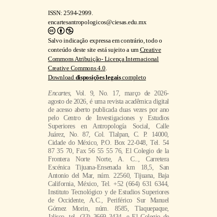
ISSN: 2594-2999.
encartesantropologicos@ciesas.edu.mx
Salvo indicação expressa em contrário, todo o
conteúdo deste site está sujeito a um
Creative
Commons Atribuição- Licença Internacional
Creative Commons 4.0
.
Download
disposições legais
completo
Encartes
, Vol. 9, No. 17, março de 2026-
agosto de 2026, é uma revista acadêmica digital
de acesso aberto publicada duas vezes por ano
pelo Centro de Investigaciones y Estudios
Superiores en Antropología Social, Calle
Juárez, No. 87, Col. Tlalpan, C. P. 14000,
Cidade do México, P.O. Box 22-048, Tel. 54
87 35 70, Fax 56 55 55 76, El Colegio de la
Frontera Norte Norte, A. C.., Carretera
Escénica Tijuana-Ensenada km 18,5, San
Antonio del Mar, núm. 22560, Tijuana, Baja
California, México, Tel. +52 (664) 631 6344,
Instituto Tecnológico y de Estudios Superiores
de Occidente, A.C., Periférico Sur Manuel
Gómez Morin, núm. 8585, Tlaquepaque,
Jalisco, tel. (33) 3669 3434, e El Colegio de