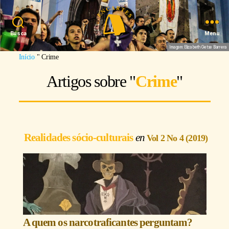
Busca
Menu
Imagem: Elizabeth Getse Barrera
Início
"
Crime
Artigos sobre "
Crime
"
Realidades sócio-culturais
Vol 2 No 4 (2019)
A quem os narcotraficantes perguntam?