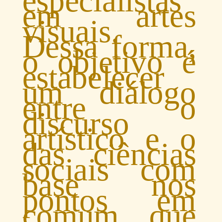
especialistas
em artes
visuais.
Dessa forma,
o objetivo é
estabelecer
um diálogo
entre o
discurso
artístico e o
das ciências
sociais com
base nos
pontos em
comum que