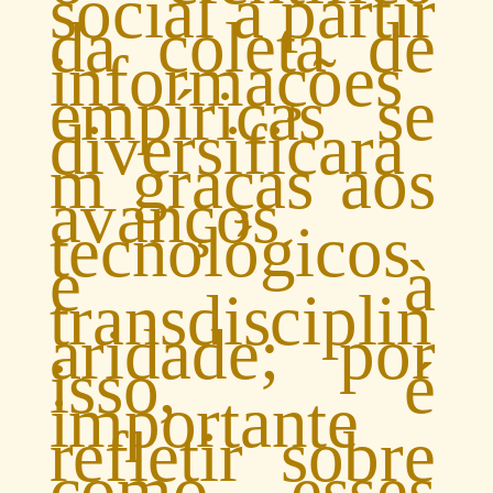
social a partir
da coleta de
informações
empíricas se
diversificara
m graças aos
avanços
tecnológicos
e à
transdisciplin
aridade; por
isso, é
importante
refletir sobre
como esses