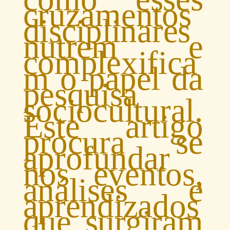
cruzamentos
disciplinares
nutrem e
complexifica
m o papel da
pesquisa
sociocultural.
Este artigo
procura se
aprofundar
nos eventos,
análises e
aprendizados
que surgiram