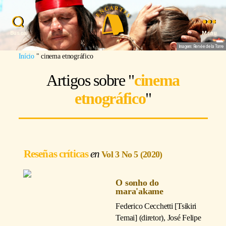
Busca
Menu
Imagem: Renée de la Torre
Início
"
cinema etnográfico
Artigos sobre "
cinema
etnográfico
"
Reseñas críticas
Vol 3 No 5 (2020)
O sonho do
mara'akame
Federico Cecchetti [Tsikiri
Temai] (diretor), José Felipe