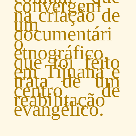
convergem
na criação de
um
documentári
o
etnográfico,
que foi feito
em Tijuana e
trata de um
centro de
reabilitação
evangélico.