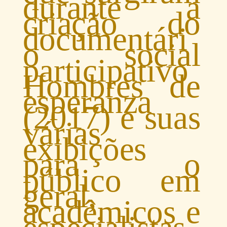
durante a
criação do
documentári
o social
participativo
Hombres de
esperanza
(2017) e suas
várias
exibições
para o
público em
geral,
acadêmicos e