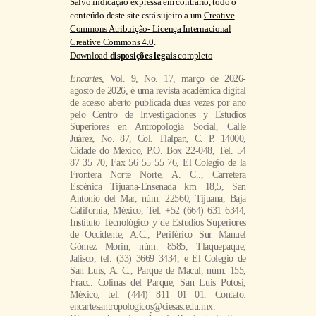
Salvo indicação expressa em contrário, todo o
conteúdo deste site está sujeito a um
Creative
Commons Atribuição- Licença Internacional
Creative Commons 4.0
.
Download
disposições legais
completo
Encartes
, Vol. 9, No. 17, março de 2026-
agosto de 2026, é uma revista acadêmica digital
de acesso aberto publicada duas vezes por ano
pelo Centro de Investigaciones y Estudios
Superiores en Antropología Social, Calle
Juárez, No. 87, Col. Tlalpan, C. P. 14000,
Cidade do México, P.O. Box 22-048, Tel. 54
87 35 70, Fax 56 55 55 76, El Colegio de la
Frontera Norte Norte, A. C.., Carretera
Escénica Tijuana-Ensenada km 18,5, San
Antonio del Mar, núm. 22560, Tijuana, Baja
California, México, Tel. +52 (664) 631 6344,
Instituto Tecnológico y de Estudios Superiores
de Occidente, A.C., Periférico Sur Manuel
Gómez Morin, núm. 8585, Tlaquepaque,
Jalisco, tel. (33) 3669 3434, e El Colegio de
San Luís, A. C., Parque de Macul, núm. 155,
Fracc. Colinas del Parque, San Luis Potosi,
México, tel. (444) 811 01 01. Contato:
encartesantropologicos@ciesas.edu.mx.