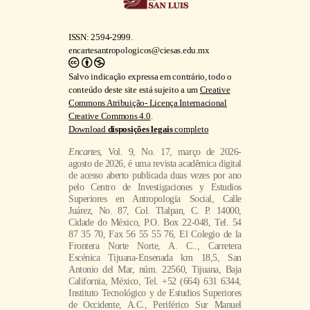
ISSN: 2594-2999.
encartesantropologicos@ciesas.edu.mx
Salvo indicação expressa em contrário, todo o
conteúdo deste site está sujeito a um
Creative
Commons Atribuição- Licença Internacional
Creative Commons 4.0
.
Download
disposições legais
completo
Encartes
, Vol. 9, No. 17, março de 2026-
agosto de 2026, é uma revista acadêmica digital
de acesso aberto publicada duas vezes por ano
pelo Centro de Investigaciones y Estudios
Superiores en Antropología Social, Calle
Juárez, No. 87, Col. Tlalpan, C. P. 14000,
Cidade do México, P.O. Box 22-048, Tel. 54
87 35 70, Fax 56 55 55 76, El Colegio de la
Frontera Norte Norte, A. C.., Carretera
Escénica Tijuana-Ensenada km 18,5, San
Antonio del Mar, núm. 22560, Tijuana, Baja
California, México, Tel. +52 (664) 631 6344,
Instituto Tecnológico y de Estudios Superiores
de Occidente, A.C., Periférico Sur Manuel