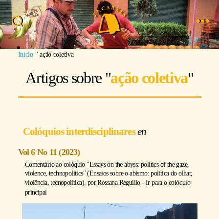
Busca
Menu
Imagem: Paola Garnica
Início
"
ação coletiva
Artigos sobre "
ação coletiva
"
Colóquios interdisciplinares
Vol 6 No 11 (2023)
Comentário ao colóquio "Essays on the abyss: politics of the gaze,
violence, technopolitics" (Ensaios sobre o abismo: política do olhar,
violência, tecnopolítica), por
Rossana Reguillo
-
Ir para o colóquio
principal