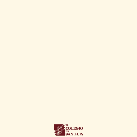
ISSN: 2594-2999.
encartesantropologicos@ciesas.edu.mx
Salvo indicação expressa em contrário, todo o