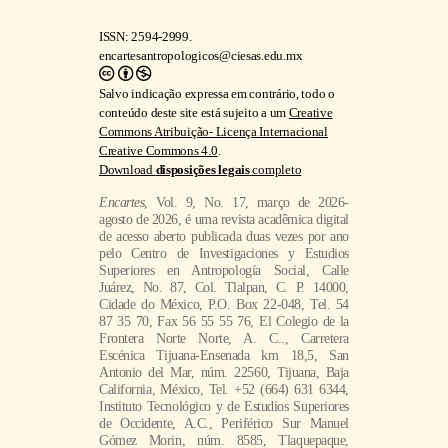
conteúdo deste site está sujeito a um
Creative
Commons Atribuição- Licença Internacional
Creative Commons 4.0
.
Download
disposições legais
completo
Encartes
, Vol. 9, No. 17, março de 2026-
agosto de 2026, é uma revista acadêmica digital
de acesso aberto publicada duas vezes por ano
pelo Centro de Investigaciones y Estudios
Superiores en Antropología Social, Calle
Juárez, No. 87, Col. Tlalpan, C. P. 14000,
Cidade do México, P.O. Box 22-048, Tel. 54
87 35 70, Fax 56 55 55 76, El Colegio de la
Frontera Norte Norte, A. C.., Carretera
Escénica Tijuana-Ensenada km 18,5, San
Antonio del Mar, núm. 22560, Tijuana, Baja
California, México, Tel. +52 (664) 631 6344,
Instituto Tecnológico y de Estudios Superiores
de Occidente, A.C., Periférico Sur Manuel
Gómez Morin, núm. 8585, Tlaquepaque,
Jalisco, tel. (33) 3669 3434, e El Colegio de
San Luís, A. C., Parque de Macul, núm. 155,
Fracc. Colinas del Parque, San Luis Potosi,
México, tel. (444) 811 01 01. Contato:
encartesantropologicos@ciesas.edu.mx.
Diretora da revista: Ángela Renée de la Torre