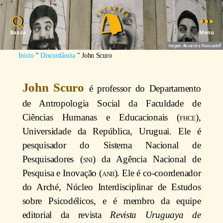
Busca
Menu
Imagem: Alexandra Novosseloff
Início
"
Discordância
"
John Scuro
John Scuro
é professor do Departamento
de Antropologia Social da Faculdade de
Ciências Humanas e Educacionais (
fhce
),
Universidade da República, Uruguai. Ele é
pesquisador do Sistema Nacional de
Pesquisadores (
sni
) da Agência Nacional de
Pesquisa e Inovação (
anii
). Ele é co-coordenador
do Arché, Núcleo Interdisciplinar de Estudos
sobre Psicodélicos, e é membro da equipe
editorial da revista
Revista Uruguaya de