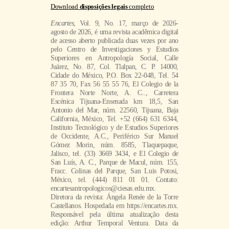
Download
disposições legais
completo
Encartes
, Vol. 9, No. 17, março de 2026-
agosto de 2026, é uma revista acadêmica digital
de acesso aberto publicada duas vezes por ano
pelo Centro de Investigaciones y Estudios
Superiores en Antropología Social, Calle
Juárez, No. 87, Col. Tlalpan, C. P. 14000,
Cidade do México, P.O. Box 22-048, Tel. 54
87 35 70, Fax 56 55 55 76, El Colegio de la
Frontera Norte Norte, A. C.., Carretera
Escénica Tijuana-Ensenada km 18,5, San
Antonio del Mar, núm. 22560, Tijuana, Baja
California, México, Tel. +52 (664) 631 6344,
Instituto Tecnológico y de Estudios Superiores
de Occidente, A.C., Periférico Sur Manuel
Gómez Morin, núm. 8585, Tlaquepaque,
Jalisco, tel. (33) 3669 3434, e El Colegio de
San Luís, A. C., Parque de Macul, núm. 155,
Fracc. Colinas del Parque, San Luis Potosi,
México, tel. (444) 811 01 01. Contato:
encartesantropologicos@ciesas.edu.mx.
Diretora da revista: Ángela Renée de la Torre
Castellanos. Hospedada em https://encartes.mx.
Responsável pela última atualização desta
edição: Arthur Temporal Ventura. Data da