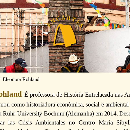
"
Eleonora Rohland
Rohland
É professora de História Entrelaçada nas A
rmou como historiadora econômica, social e ambiental
a Ruhr-University Bochum (Alemanha) em 2014. Desde
tar las Crisis Ambientales no Centro Maria Siby