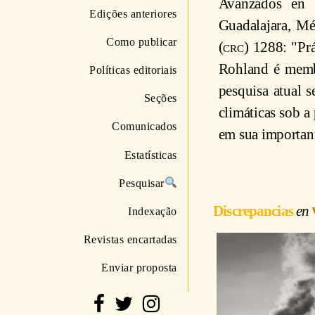
Avanzados en 
Edições anteriores
Guadalajara, Mé
Como publicar
(
crc
) 1288: "Pr
Rohland é membr
Políticas editoriais
pesquisa atual s
Seções
climáticas sob a
Comunicados
em sua important
Estatísticas
Pesquisar
Discrepancias
Indexação
Revistas encartadas
Enviar proposta