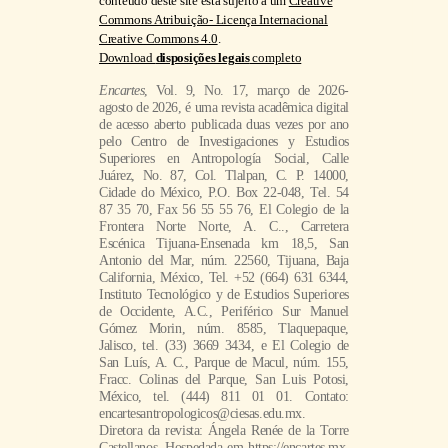
conteúdo deste site está sujeito a um
Creative
Commons Atribuição- Licença Internacional
Creative Commons 4.0
.
Download
disposições legais
completo
Encartes
, Vol. 9, No. 17, março de 2026-
agosto de 2026, é uma revista acadêmica digital
de acesso aberto publicada duas vezes por ano
pelo Centro de Investigaciones y Estudios
Superiores en Antropología Social, Calle
Juárez, No. 87, Col. Tlalpan, C. P. 14000,
Cidade do México, P.O. Box 22-048, Tel. 54
87 35 70, Fax 56 55 55 76, El Colegio de la
Frontera Norte Norte, A. C.., Carretera
Escénica Tijuana-Ensenada km 18,5, San
Antonio del Mar, núm. 22560, Tijuana, Baja
California, México, Tel. +52 (664) 631 6344,
Instituto Tecnológico y de Estudios Superiores
de Occidente, A.C., Periférico Sur Manuel
Gómez Morin, núm. 8585, Tlaquepaque,
Jalisco, tel. (33) 3669 3434, e El Colegio de
San Luís, A. C., Parque de Macul, núm. 155,
Fracc. Colinas del Parque, San Luis Potosi,
México, tel. (444) 811 01 01. Contato:
encartesantropologicos@ciesas.edu.mx.
Diretora da revista: Ángela Renée de la Torre
Castellanos. Hospedada em https://encartes.mx.