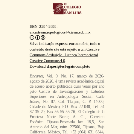
ISSN: 2594-2999.
encartesantropologicos@ciesas.edu.mx
Salvo indicação expressa em contrário, todo o
conteúdo deste site está sujeito a um
Creative
Commons Atribuição- Licença Internacional
Creative Commons 4.0
.
Download
disposições legais
completo
Encartes
, Vol. 9, No. 17, março de 2026-
agosto de 2026, é uma revista acadêmica digital
de acesso aberto publicada duas vezes por ano
pelo Centro de Investigaciones y Estudios
Superiores en Antropología Social, Calle
Juárez, No. 87, Col. Tlalpan, C. P. 14000,
Cidade do México, P.O. Box 22-048, Tel. 54
87 35 70, Fax 56 55 55 76, El Colegio de la
Frontera Norte Norte, A. C.., Carretera
Escénica Tijuana-Ensenada km 18,5, San
Antonio del Mar, núm. 22560, Tijuana, Baja
California, México, Tel. +52 (664) 631 6344,