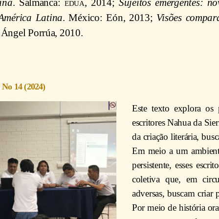
ina
. Salmanca:
edua
, 2014;
Sujeitos emergentes: n
América Latina
. México: Eón, 2013;
Visões compara
Ángel Porrúa, 2010.
7 No 14 (2024)
Este texto explora os
escritores Nahua da Sie
da criação literária, bu
Em meio a um ambiente 
persistente, esses escri
coletiva que, em circu
adversas, buscam criar p
Por meio de história oral