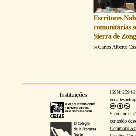
Escritores Nah
comunitárias s
Sierra de Zong
Carlos Alberto Ca
ISSN: 2594-2
Instituições
encartesantro
Salvo indicaç
conteúdo deste
Commons Atrib
Creative Com