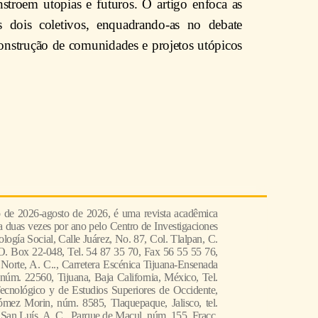
stroem utopias e futuros. O artigo enfoca as
ses dois coletivos, enquadrando-as no debate
construção de comunidades e projetos utópicos
o de 2026-agosto de 2026, é uma revista acadêmica
da duas vezes por ano pelo Centro de Investigaciones
logía Social, Calle Juárez, No. 87, Col. Tlalpan, C.
O. Box 22-048, Tel. 54 87 35 70, Fax 56 55 55 76,
 Norte, A. C.., Carretera Escénica Tijuana-Ensenada
núm. 22560, Tijuana, Baja California, México, Tel.
Tecnológico y de Estudios Superiores de Occidente,
mez Morin, núm. 8585, Tlaquepaque, Jalisco, tel.
 San Luís, A. C., Parque de Macul, núm. 155, Fracc.