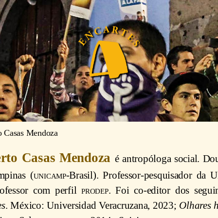
to Casas Mendoza
erto Casas Mendoza
é antropóloga social. Do
mpinas (
unicamp
-Brasil). Professor-pesquisador da
ofessor com perfil
prodep
. Foi co-editor dos segui
es
. México: Universidad Veracruzana, 2023;
Olhares h