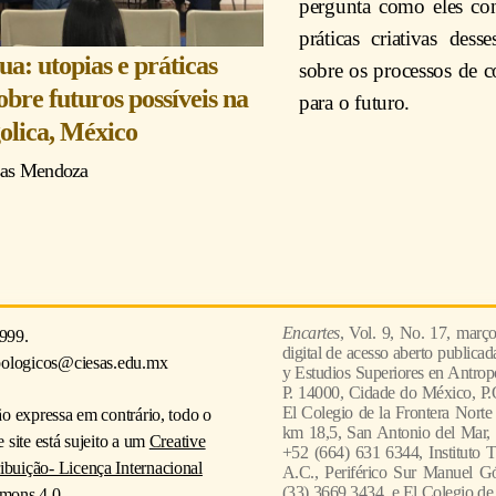
pergunta como eles con
práticas criativas des
ua: utopias e práticas
sobre os processos de 
obre futuros possíveis na
para o futuro.
olica, México
sas Mendoza
Encartes
, Vol. 9, No. 17, març
999.
digital de acesso aberto publica
pologicos@ciesas.edu.mx
y Estudios Superiores en Antropo
P. 14000, Cidade do México, P.
El Colegio de la Frontera Norte
ão expressa em contrário, todo o
km 18,5, San Antonio del Mar, 
 site está sujeito a um
Creative
+52 (664) 631 6344, Instituto 
uição- Licença Internacional
A.C., Periférico Sur Manuel Gó
(33) 3669 3434, e El Colegio de
mons 4.0
.