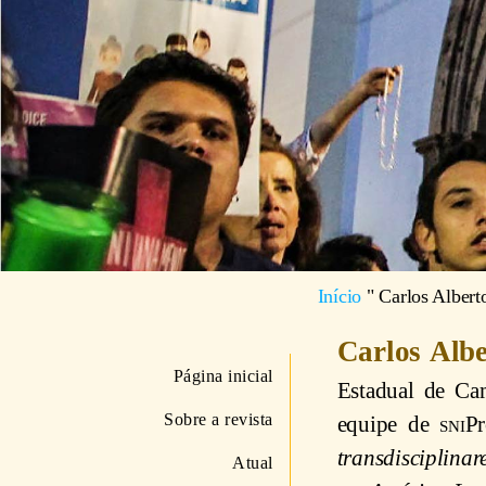
Início
"
Carlos Alber
Carlos Alb
Página inicial
Estadual de Ca
Sobre a revista
equipe de
sni
Pr
transdisciplinar
Atual