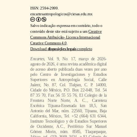
ISSN: 2594-2999.
encartesantropologicos@ciesas.edu.mx
Salvo indicação expressa em contrário, todo o
conteúdo deste site está sujeito a um
Creative
Commons Atribuição- Licença Internacional
Creative Commons 4.0
.
Download
disposições legais
completo
Encartes
, Vol. 9, No. 17, março de 2026-
agosto de 2026, é uma revista acadêmica digital
de acesso aberto publicada duas vezes por ano
pelo Centro de Investigaciones y Estudios
Superiores en Antropología Social, Calle
Juárez, No. 87, Col. Tlalpan, C. P. 14000,
Cidade do México, P.O. Box 22-048, Tel. 54
87 35 70, Fax 56 55 55 76, El Colegio de la
Frontera Norte Norte, A. C.., Carretera
Escénica Tijuana-Ensenada km 18,5, San
Antonio del Mar, núm. 22560, Tijuana, Baja
California, México, Tel. +52 (664) 631 6344,
Instituto Tecnológico y de Estudios Superiores
de Occidente, A.C., Periférico Sur Manuel
Gómez Morin, núm. 8585, Tlaquepaque,
Jalisco, tel. (33) 3669 3434, e El Colegio de