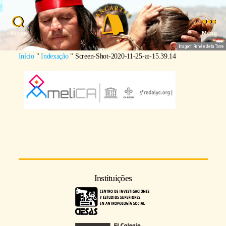
Busca
Menu
Imagem: Renée de la Torre
Início
"
Indexação
"
Screen-Shot-2020-11-25-at-15.39.14
Instituições