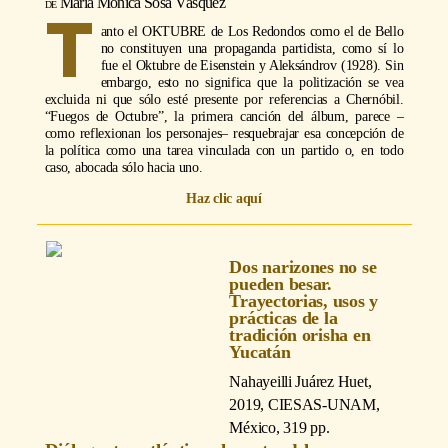
María Mónica Sosa Vásquez
T
anto el OKTUBRE de Los Redondos como el de Bello
no constituyen una propaganda partidista, como sí lo
fue el Oktubre de Eisenstein y Aleksándrov (1928). Sin
embargo, esto no significa que la politización se vea
excluida ni que sólo esté presente por referencias a Chernóbil.
“Fuegos de Octubre”, la primera canción del álbum, parece –
como reflexionan los personajes– resquebrajar esa concepción de
la política como una tarea vinculada con un partido o, en todo
caso, abocada sólo hacia uno.
Haz clic aquí
Dos narizones no se
pueden besar.
Trayectorias, usos y
prácticas de la
tradición orisha en
Yucatán
Nahayeilli Juárez Huet
,
2019, CIESAS-UNAM,
México, 319 pp.