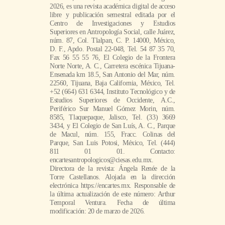
2026, es una revista académica digital de acceso
libre y publicación semestral editada por el
Centro de Investigaciones y Estudios
Superiores en Antropología Social, calle Juárez,
núm. 87, Col. Tlalpan, C. P. 14000, México,
D. F., Apdo. Postal 22-048, Tel. 54 87 35 70,
Fax 56 55 55 76, El Colegio de la Frontera
Norte Norte, A. C., Carretera escénica Tijuana-
Ensenada km 18.5, San Antonio del Mar, núm.
22560, Tijuana, Baja California, México, Tel.
+52 (664) 631 6344, Instituto Tecnológico y de
Estudios Superiores de Occidente, A.C.,
Periférico Sur Manuel Gómez Morin, núm.
8585, Tlaquepaque, Jalisco, Tel. (33) 3669
3434, y El Colegio de San Luís, A. C., Parque
de Macul, núm. 155, Fracc. Colinas del
Parque, San Luis Potosi, México, Tel. (444)
811 01 01. Contacto:
encartesantropologicos@ciesas.edu.mx.
Directora de la revista: Ángela Renée de la
Torre Castellanos. Alojada en la dirección
electrónica https://encartes.mx. Responsable de
la última actualización de este número: Arthur
Temporal Ventura. Fecha de última
modificación: 20 de marzo de 2026.