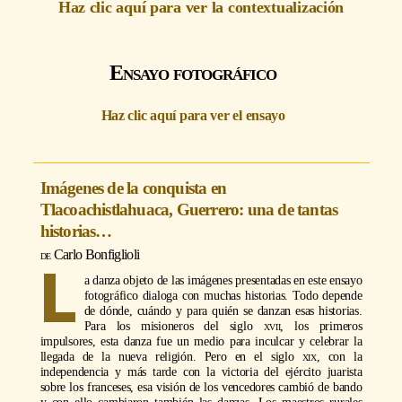
Haz clic aquí para ver la contextualización
Ensayo fotográfico
Haz clic aquí para ver el ensayo
Imágenes de la conquista en
Tlacoachistlahuaca, Guerrero: una de tantas
historias…
Carlo Bonfiglioli
L
a danza objeto de las imágenes presentadas en este ensayo
fotográfico dialoga con muchas historias. Todo depende
de dónde, cuándo y para quién se danzan esas historias.
Para los misioneros del siglo
xvii
, los primeros
impulsores, esta danza fue un medio para inculcar y celebrar la
llegada de la nueva religión. Pero en el siglo
xix
, con la
independencia y más tarde con la victoria del ejército juarista
sobre los franceses, esa visión de los vencedores cambió de bando
y con ello cambiaron también las danzas. Los maestros rurales