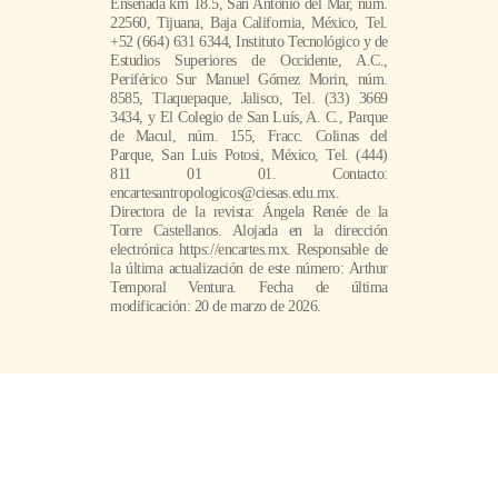
Ensenada km 18.5, San Antonio del Mar, núm.
22560, Tijuana, Baja California, México, Tel.
+52 (664) 631 6344, Instituto Tecnológico y de
Estudios Superiores de Occidente, A.C.,
Periférico Sur Manuel Gómez Morin, núm.
8585, Tlaquepaque, Jalisco, Tel. (33) 3669
3434, y El Colegio de San Luís, A. C., Parque
de Macul, núm. 155, Fracc. Colinas del
Parque, San Luis Potosi, México, Tel. (444)
811 01 01. Contacto:
encartesantropologicos@ciesas.edu.mx.
Directora de la revista: Ángela Renée de la
Torre Castellanos. Alojada en la dirección
electrónica https://encartes.mx. Responsable de
la última actualización de este número: Arthur
Temporal Ventura. Fecha de última
modificación: 20 de marzo de 2026.