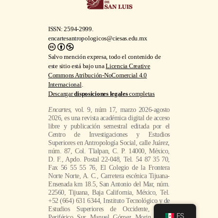
ISSN: 2594-2999.
encartesantropologicos@ciesas.edu.mx
Salvo mención expresa, todo el contenido de
este sitio está bajo una
Licencia Creative
Commons Atribución-NoComercial 4.0
Internacional
.
Descargar
disposiciones legales
completas
Encartes
, vol. 9, núm 17, marzo 2026-agosto
2026, es una revista académica digital de acceso
libre y publicación semestral editada por el
Centro de Investigaciones y Estudios
Superiores en Antropología Social, calle Juárez,
núm. 87, Col. Tlalpan, C. P. 14000, México,
D. F., Apdo. Postal 22-048, Tel. 54 87 35 70,
Fax 56 55 55 76, El Colegio de la Frontera
Norte Norte, A. C., Carretera escénica Tijuana-
Ensenada km 18.5, San Antonio del Mar, núm.
22560, Tijuana, Baja California, México, Tel.
+52 (664) 631 6344, Instituto Tecnológico y de
Estudios Superiores de Occidente, A.C.,
ES
Periférico Sur Manuel Gómez Morin, núm.