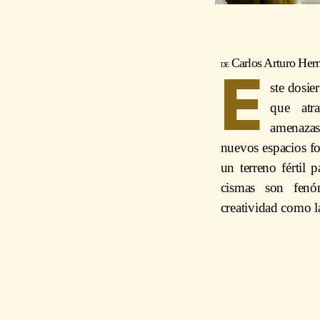
Carlos Arturo Her
E
ste dosie
que atr
amenazas
nuevos espacios for
un terreno fértil p
cismas son fenó
creatividad como l