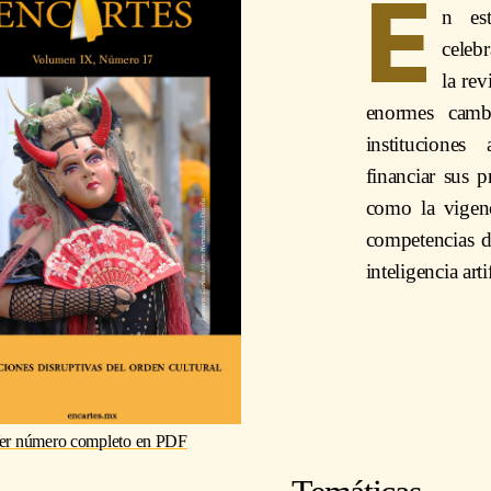
E
n es
celebr
la re
enormes cambi
instituciones
financiar sus p
como la vigenc
competencias d
inteligencia artif
er número completo en PDF