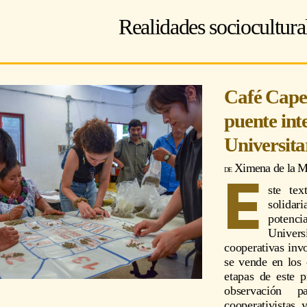
Realidades sociocultura
Café Capel
puente int
Universita
Ximena de la M
E
ste te
solidar
potencia
Univers
cooperativas inv
se vende en los 
etapas de este 
observación pa
cooperativistas