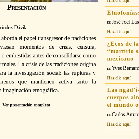
Haz clic aquí
Presentación
Etnofonías
José Joel La
nández Dávila
Haz clic aquí
r aborda el papel transgresor de tradiciones
¿Ecos de la
aviesan momentos de crisis, censura,
“martirio s
 o embestidas antes de consolidarse como
mexicano
males. La crisis de las tradiciones origina
Yves Bernard
ara la investigación social: las rupturas y
Haz clic aquí
menos que mantienen activa tanto la
Las ngäd’i-
a imaginación etnográfica.
cuerpos alt
el mundo o
Ver presentación completa
Carlos Artur
Haz clic aquí