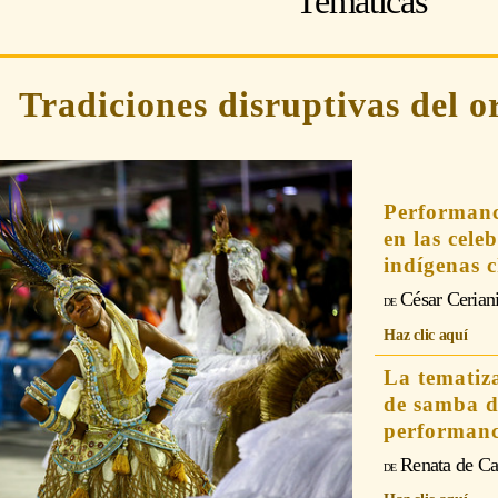
Temáticas
Tradiciones disruptivas del o
Performanc
en las cele
indígenas 
César Cerian
Haz clic aquí
La tematiza
de samba d
performance
Renata de Ca