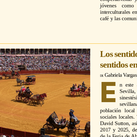
jóvenes como 
interculturales e
café y las comun
Los sentido
sentidos e
Gabriela Vargas
E
n este 
Sevilla
sinesté
sevilla
población local
sociales locales
David Sutton, as
2017 y 2025, des
de la Feria de A