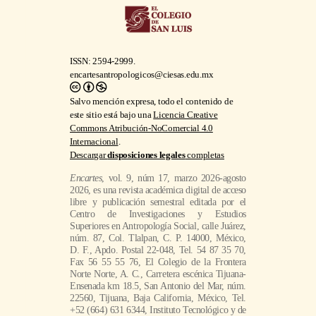
ISSN: 2594-2999.
encartesantropologicos@ciesas.edu.mx
Salvo mención expresa, todo el contenido de
este sitio está bajo una
Licencia Creative
Commons Atribución-NoComercial 4.0
Internacional
.
Descargar
disposiciones legales
completas
Encartes
, vol. 9, núm 17, marzo 2026-agosto
2026, es una revista académica digital de acceso
libre y publicación semestral editada por el
Centro de Investigaciones y Estudios
Superiores en Antropología Social, calle Juárez,
núm. 87, Col. Tlalpan, C. P. 14000, México,
D. F., Apdo. Postal 22-048, Tel. 54 87 35 70,
Fax 56 55 55 76, El Colegio de la Frontera
Norte Norte, A. C., Carretera escénica Tijuana-
Ensenada km 18.5, San Antonio del Mar, núm.
22560, Tijuana, Baja California, México, Tel.
+52 (664) 631 6344, Instituto Tecnológico y de