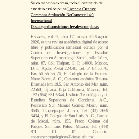
Salvo mención expresa, todo el contenido de
este sitio está bajo una
Licencia Creative
Commons Atribución-NoComercial 4.0
Internacional
.
Descargar
disposiciones legales
completas
Encartes
, vol. 9, núm 17, marzo 2026-agosto
2026, es una revista académica digital de acceso
libre y publicación semestral editada por el
Centro de Investigaciones y Estudios
Superiores en Antropología Social, calle Juárez,
núm. 87, Col. Tlalpan, C. P. 14000, México,
D. F., Apdo. Postal 22-048, Tel. 54 87 35 70,
Fax 56 55 55 76, El Colegio de la Frontera
Norte Norte, A. C., Carretera escénica Tijuana-
Ensenada km 18.5, San Antonio del Mar, núm.
22560, Tijuana, Baja California, México, Tel.
+52 (664) 631 6344, Instituto Tecnológico y de
Estudios Superiores de Occidente, A.C.,
Periférico Sur Manuel Gómez Morin, núm.
8585, Tlaquepaque, Jalisco, Tel. (33) 3669
3434, y El Colegio de San Luís, A. C., Parque
de Macul, núm. 155, Fracc. Colinas del
Parque, San Luis Potosi, México, Tel. (444)
811 01 01. Contacto:
encartesantropologicos@ciesas.edu.mx.