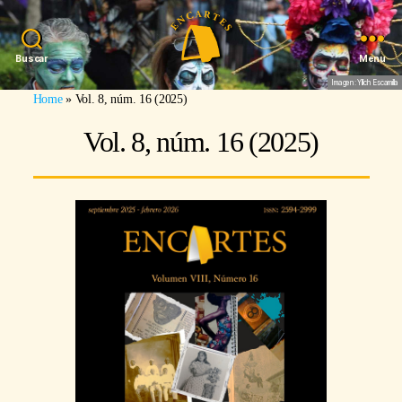
Buscar
Menu
Imagen: Yllich Escamilla
Home
»
Vol. 8, núm. 16 (2025)
Vol. 8, núm. 16 (2025)