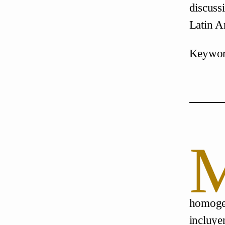
discuss
Latin A
Keyword
homogen
incluy