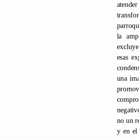
atende
transfo
parroqu
la ampl
excluye
esas ex
condens
una ima
promov
compro
negativ
no un r
y en el