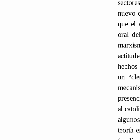
sectore
nuevo c
que el 
oral de
marxism
actitud
hechos 
un “cle
mecani
presenc
al cato
algunos
teoría 