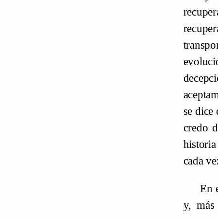
recuper
recuper
transpo
evoluci
decepc
aceptam
se dice
credo d
histori
cada ve
En e
y, más 