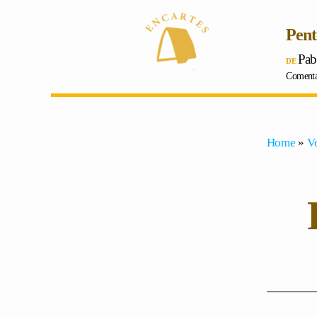
Pent
Pab
Comentar
Home
»
V