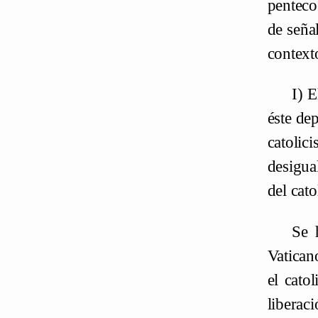
penteco
de seña
contexto
I) E
éste de
catolic
desigua
del cato
Se 
Vatica
el cato
liberac