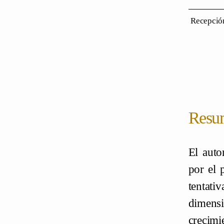
Recepción
Resu
El auto
por el 
tentati
dimensi
crecimi