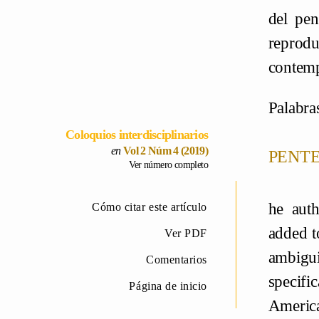
del pen
reprod
contem
Palabra
Coloquios interdisciplinarios
pente
Vol 2 Núm 4 (2019)
Ver número completo
he auth
Cómo citar este artículo
added t
Ver PDF
ambigui
Comentarios
specifi
Página de inicio
America