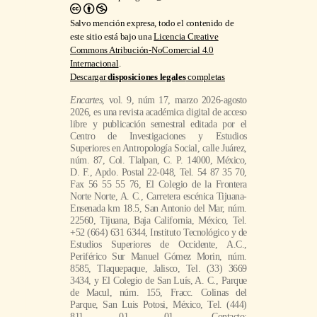
Salvo mención expresa, todo el contenido de
este sitio está bajo una
Licencia Creative
Commons Atribución-NoComercial 4.0
Internacional
.
Descargar
disposiciones legales
completas
Encartes
, vol. 9, núm 17, marzo 2026-agosto
2026, es una revista académica digital de acceso
libre y publicación semestral editada por el
Centro de Investigaciones y Estudios
Superiores en Antropología Social, calle Juárez,
núm. 87, Col. Tlalpan, C. P. 14000, México,
D. F., Apdo. Postal 22-048, Tel. 54 87 35 70,
Fax 56 55 55 76, El Colegio de la Frontera
Norte Norte, A. C., Carretera escénica Tijuana-
Ensenada km 18.5, San Antonio del Mar, núm.
22560, Tijuana, Baja California, México, Tel.
+52 (664) 631 6344, Instituto Tecnológico y de
Estudios Superiores de Occidente, A.C.,
Periférico Sur Manuel Gómez Morin, núm.
8585, Tlaquepaque, Jalisco, Tel. (33) 3669
3434, y El Colegio de San Luís, A. C., Parque
de Macul, núm. 155, Fracc. Colinas del
Parque, San Luis Potosi, México, Tel. (444)
811 01 01. Contacto: