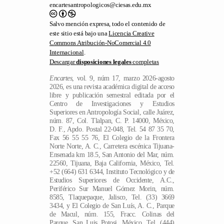
encartesantropologicos@ciesas.edu.mx
Salvo mención expresa, todo el contenido de
este sitio está bajo una
Licencia Creative
Commons Atribución-NoComercial 4.0
Internacional
.
Descargar
disposiciones legales
completas
Encartes
, vol. 9, núm 17, marzo 2026-agosto
2026, es una revista académica digital de acceso
libre y publicación semestral editada por el
Centro de Investigaciones y Estudios
Superiores en Antropología Social, calle Juárez,
núm. 87, Col. Tlalpan, C. P. 14000, México,
D. F., Apdo. Postal 22-048, Tel. 54 87 35 70,
Fax 56 55 55 76, El Colegio de la Frontera
Norte Norte, A. C., Carretera escénica Tijuana-
Ensenada km 18.5, San Antonio del Mar, núm.
22560, Tijuana, Baja California, México, Tel.
+52 (664) 631 6344, Instituto Tecnológico y de
Estudios Superiores de Occidente, A.C.,
Periférico Sur Manuel Gómez Morin, núm.
8585, Tlaquepaque, Jalisco, Tel. (33) 3669
3434, y El Colegio de San Luís, A. C., Parque
de Macul, núm. 155, Fracc. Colinas del
Parque, San Luis Potosi, México, Tel. (444)