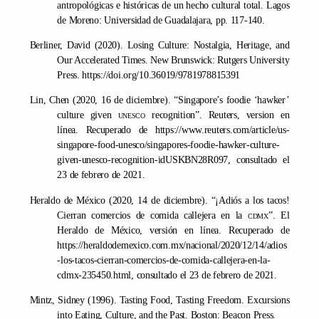
antropológicas e históricas de un hecho cultural total. Lagos
de Moreno: Universidad de Guadalajara, pp. 117-140.
Berliner, David (2020). Losing Culture: Nostalgia, Heritage, and
Our Accelerated Times. New Brunswick: Rutgers University
Press. https://doi.org/10.36019/9781978815391
Lin, Chen (2020, 16 de diciembre). “Singapore’s foodie ‘hawker’
culture given
unesco
recognition”. Reuters, version en
línea. Recuperado de https://www.reuters.com/article/us-
singapore-food-unesco/singapores-foodie-hawker-culture-
given-unesco-recognition-idUSKBN28R097, consultado el
23 de febrero de 2021.
Heraldo de México (2020, 14 de diciembre). “¡Adiós a los tacos!
Cierran comercios de comida callejera en la
cdmx
”. El
Heraldo de México, versión en línea. Recuperado de
https://heraldodemexico.com.mx/nacional/2020/12/14/adios
-los-tacos-cierran-comercios-de-comida-callejera-en-la-
cdmx-235450.html, consultado el 23 de febrero de 2021.
Mintz, Sidney (1996). Tasting Food, Tasting Freedom. Excursions
into Eating, Culture, and the Past. Boston: Beacon Press.