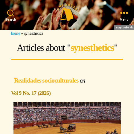
Search
Menu
Image: jaefrench
home
»
synesthetics
Articles about "
synesthetics
"
Realidades socioculturales
Vol 9 No. 17 (2026)