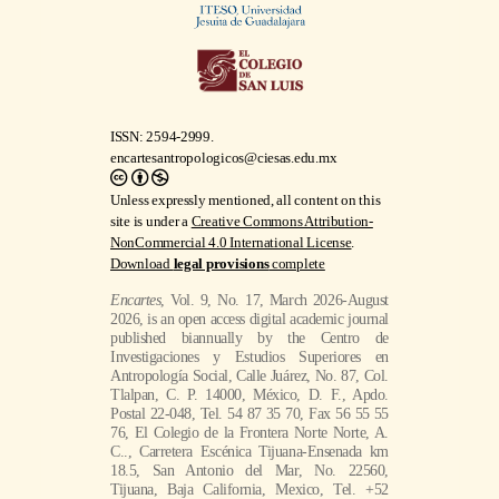
ISSN: 2594-2999.
encartesantropologicos@ciesas.edu.mx
Unless expressly mentioned, all content on this
site is under a
Creative Commons Attribution-
NonCommercial 4.0 International License
.
Download
legal provisions
complete
Encartes
, Vol. 9, No. 17, March 2026-August
2026, is an open access digital academic journal
published biannually by the Centro de
Investigaciones y Estudios Superiores en
Antropología Social, Calle Juárez, No. 87, Col.
Tlalpan, C. P. 14000, México, D. F., Apdo.
Postal 22-048, Tel. 54 87 35 70, Fax 56 55 55
76, El Colegio de la Frontera Norte Norte, A.
C.., Carretera Escénica Tijuana-Ensenada km
18.5, San Antonio del Mar, No. 22560,
Tijuana, Baja California, Mexico, Tel. +52