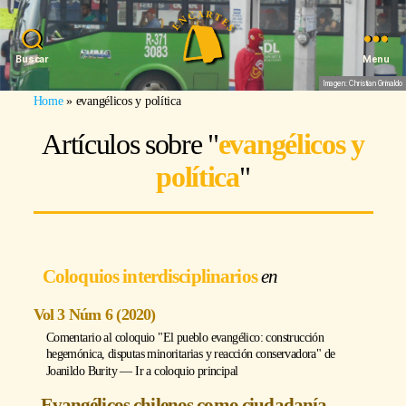
Buscar
Menu
Imagen: Christian Grimaldo
Home
»
evangélicos y política
Artículos sobre "
evangélicos y
política
"
Coloquios interdisciplinarios
Vol 3 Núm 6 (2020)
Comentario al coloquio "El pueblo evangélico: construcción
hegemónica, disputas minoritarias y reacción conservadora" de
Joanildo Burity
―
Ir a coloquio principal
Evangélicos chilenos como ciudadanía