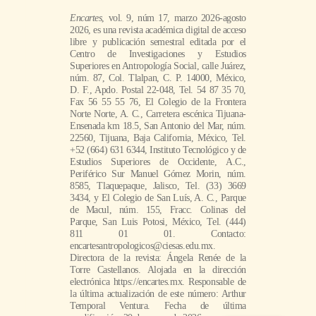
Encartes
, vol. 9, núm 17, marzo 2026-agosto
2026, es una revista académica digital de acceso
libre y publicación semestral editada por el
Centro de Investigaciones y Estudios
Superiores en Antropología Social, calle Juárez,
núm. 87, Col. Tlalpan, C. P. 14000, México,
D. F., Apdo. Postal 22-048, Tel. 54 87 35 70,
Fax 56 55 55 76, El Colegio de la Frontera
Norte Norte, A. C., Carretera escénica Tijuana-
Ensenada km 18.5, San Antonio del Mar, núm.
22560, Tijuana, Baja California, México, Tel.
+52 (664) 631 6344, Instituto Tecnológico y de
Estudios Superiores de Occidente, A.C.,
Periférico Sur Manuel Gómez Morin, núm.
8585, Tlaquepaque, Jalisco, Tel. (33) 3669
3434, y El Colegio de San Luís, A. C., Parque
de Macul, núm. 155, Fracc. Colinas del
Parque, San Luis Potosi, México, Tel. (444)
811 01 01. Contacto:
encartesantropologicos@ciesas.edu.mx.
Directora de la revista: Ángela Renée de la
Torre Castellanos. Alojada en la dirección
electrónica https://encartes.mx. Responsable de
la última actualización de este número: Arthur
Temporal Ventura. Fecha de última